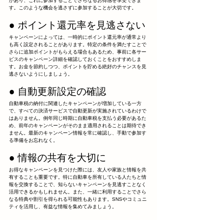
があり、これに参加することでさらなるお得感を享受できま
す。このような機会を逃さずに参加することが大切です。
● ポイント還元率を見逃さない
キャンペーンによっては、一時的にポイント還元率が通常より
も高く設定されることがあります。特定の条件を満たすことで
さらに追加ポイントがもらえる場合もあるため、事前に各サー
ビスのキャンペーン詳細を確認しておくことをおすすめしま
す。お金を節約しつつ、ポイントを貯める絶好のチャンスを見
逃さないようにしましょう。
● 自動更新設定の確認
自動車税の納付に関連したキャンペーンが増加している一方
で、すべての決済サービスで自動更新が実施されているわけで
はありません。例年同じ時期に自動車税を支払う必要があるた
め、前年のキャンペーンがそのまま適用されることは期待でき
ません。最新のキャンペーン情報を常に確認し、手動で参加す
る準備をお忘れなく。
● 情報の共有を大切に
お得なキャンペーンを見つけた際には、友人や家族と情報を共
有することも重要です。特に自動車を所有している人たちと情
報を交換することで、知らないキャンペーンを見逃すことなく
活用できるかもしれません。また、一緒に利用することでさら
なる特典や割引を得られる可能性もあります。SNSやコミュニ
ティを活用し、有益な情報を集めてみましょう。