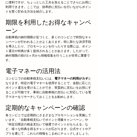
に便利ですが、ちょっとした工夫を加えることでさらにお得に
利用できます。ここでは、効率的に支払いを行いながらポイン
トを賢く貯める方法を紹介します。
期限を利用したお得なキャンペ
ーン
自動車税の納付期限が近づくと、多くのコンビニで特別なキャ
ンペーンが行われることがよくあります。特に新たな決済手段
を導入したり、プロモーションを行ったりする際には、ポイン
ト還元や特典が多く提供されることがあります。したがって、
納付期限の前の1ヶ月から情報収集を行うことが非常に重要で
す。
電子マネーの活用法
コンビニでの自動車税支払いには、
電子マネーの利用がカギ
と
なります。特定の電子マネーを使用することで、金額に応じた
ポイント還元を受けることができ、実質的に支払いをお得にす
ることが可能です。事前に自動車税の支払いに対応している電
子マネーをリサーチしておくことをお勧めします。
定期的なキャンペーンの確認
各コンビニでは定期的にさまざまなプロモーションを実施して
います。「自動車税支払いでポイント増量キャンペーン」や
「特定日限定の税金支払いで抽選でポイントがもらえる」な
ど、様々な特典を得るチャンスが広がります。公式サイトやア
プリを通じて、これらの情報をこまめにチェックしましょう。