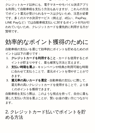
クレジットカード以外にも、電子マネーやモバイル決済アプリ
を利用して自動車税を支払う方法もありますが、これらの方法
でポイント還元が受けられるケースは少ないため、注意が必要
です。多くのスマホ決済サービス（例えば、d払い、PayPay、
LINE Payなど）では自動車税支払いに対するポイント付与が行
われていないため、クレジットカードを優先的に利用する方が
賢明です。
効率的なポイント獲得のために
自動車税の支払いを通じて効率的にポイントを貯めるためのポ
イントは以下の通りです：
クレジットカードを利用すること
 - カードを使用するとポ
イントが貯まりやすく、最も確実な方法と言えます。
支払い時期を選ぶ
 - キャンペーンや特典が利用可能な時期
に合わせて支払うことで、還元ポイントを増やすことがで
きます。
還元率の高いカードを選定
 - 自動車税の支払いに際して、
還元率の高いクレジットカードを使用することで、より多
くのポイントを獲得できます。
自動車税を支払う際は、このような視点を持って、自分に最も
適した支払い方法を選ぶことが、賢いお金の使い方につながり
ます。
2. クレジットカード払いでポイントを貯
める方法