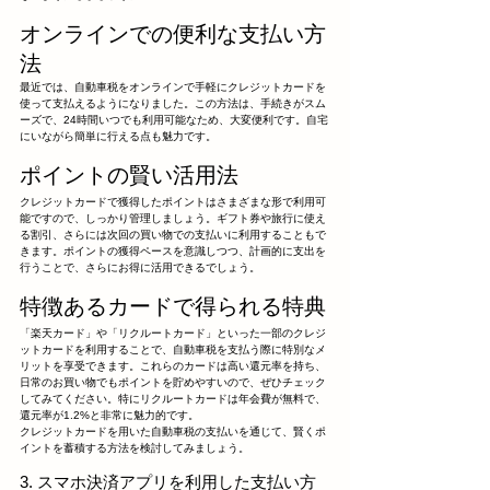
オンラインでの便利な支払い方
法
最近では、自動車税をオンラインで手軽にクレジットカードを
使って支払えるようになりました。この方法は、手続きがスム
ーズで、24時間いつでも利用可能なため、大変便利です。自宅
にいながら簡単に行える点も魅力です。
ポイントの賢い活用法
クレジットカードで獲得したポイントはさまざまな形で利用可
能ですので、しっかり管理しましょう。ギフト券や旅行に使え
る割引、さらには次回の買い物での支払いに利用することもで
きます。ポイントの獲得ペースを意識しつつ、計画的に支出を
行うことで、さらにお得に活用できるでしょう。
特徴あるカードで得られる特典
「楽天カード」や「リクルートカード」といった一部のクレジ
ットカードを利用することで、自動車税を支払う際に特別なメ
リットを享受できます。これらのカードは高い還元率を持ち、
日常のお買い物でもポイントを貯めやすいので、ぜひチェック
してみてください。特にリクルートカードは年会費が無料で、
還元率が1.2%と非常に魅力的です。
クレジットカードを用いた自動車税の支払いを通じて、賢くポ
イントを蓄積する方法を検討してみましょう。
3. スマホ決済アプリを利用した支払い方