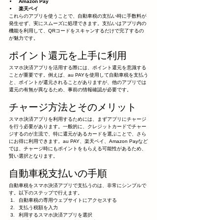
Amazon Pay
楽天ペイ
これらのアプリを使うことで、自動車税の支払い時に手数料が
発生せず、実にスムーズに処理できます。支払いはアプリ内の
機能を利用して、QRコードをスキャンするだけで完了するの
が魅力です。
ポイント還元を上手に利用
スマホ決済アプリを活用する際には、ポイント還元を意識する
ことが重要です。例えば、au PAYを使用して自動車税を支払う
と、ポイントが還元されることがありますが、他のアプリでは
還元の有無が異なるため、事前の情報確認が必要です。
チャージ方法とそのメリット
スマホ決済アプリを利用するためには、まずアプリにチャージ
を行う必要があります。一般的に、クレジットカードでチャー
ジするのが主流で、特に還元があるカードを選ぶことで、さら
にお得に利用できます。au PAY、楽天ペイ、Amazon Payなど
では、チャージ時にもポイントをもらえる可能性があるため、
賢い選択となります。
自動車税支払いの手順
自動車税をスマホ決済アプリで支払うのは、非常にシンプルで
す。以下のステップで行えます。
自動車税の専用ウェブサイトにアクセスする
支払う税額を入力
利用するスマホ決済アプリを選択