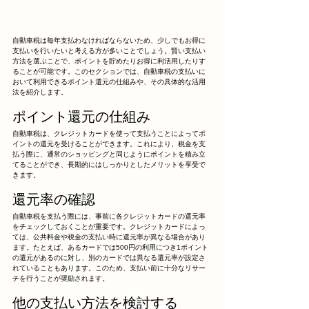
自動車税は毎年支払わなければならないため、少しでもお得に
支払いを行いたいと考える方が多いことでしょう。賢い支払い
方法を選ぶことで、ポイントを貯めたりお得に利活用したりす
ることが可能です。このセクションでは、自動車税の支払いに
おいて利用できるポイント還元の仕組みや、その具体的な活用
法を紹介します。
ポイント還元の仕組み
自動車税は、クレジットカードを使って支払うことによってポ
イントの還元を受けることができます。これにより、税金を支
払う際に、通常のショッピングと同じようにポイントを積み立
てることができ、長期的にはしっかりとしたメリットを享受で
きます。
還元率の確認
自動車税を支払う際には、事前に各クレジットカードの還元率
をチェックしておくことが重要です。クレジットカードによっ
ては、公共料金や税金の支払い時に還元率が異なる場合があり
ます。たとえば、あるカードでは500円の利用につき1ポイント
の還元があるのに対し、別のカードでは異なる還元率が設定さ
れていることもあります。このため、支払い前に十分なリサー
チを行うことが奨励されます。
他の支払い方法を検討する