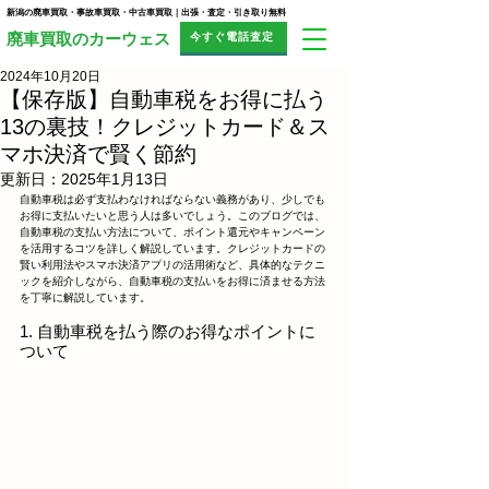
新潟の廃車買取・事故車買取・中古車買取｜出張・査定・引き取り無料
今すぐ電話査定
​廃車買取のカーウェス
2024年10月20日
【保存版】自動車税をお得に払う
13の裏技！クレジットカード＆ス
マホ決済で賢く節約
更新日：
2025年1月13日
自動車税は必ず支払わなければならない義務があり、少しでも
お得に支払いたいと思う人は多いでしょう。このブログでは、
自動車税の支払い方法について、ポイント還元やキャンペーン
を活用するコツを詳しく解説しています。クレジットカードの
賢い利用法やスマホ決済アプリの活用術など、具体的なテクニ
ックを紹介しながら、自動車税の支払いをお得に済ませる方法
を丁寧に解説しています。
1. 自動車税を払う際のお得なポイントに
ついて