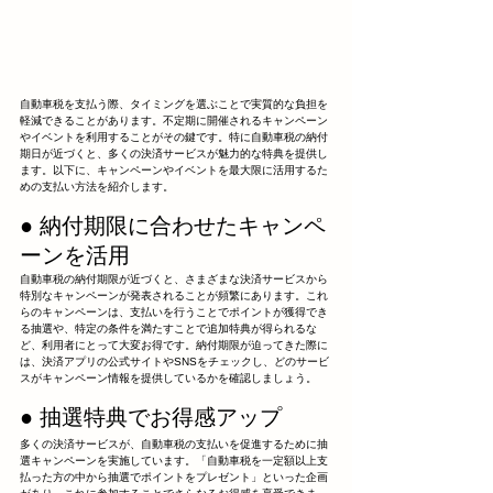
自動車税を支払う際、タイミングを選ぶことで実質的な負担を
軽減できることがあります。不定期に開催されるキャンペーン
やイベントを利用することがその鍵です。特に自動車税の納付
期日が近づくと、多くの決済サービスが魅力的な特典を提供し
ます。以下に、キャンペーンやイベントを最大限に活用するた
めの支払い方法を紹介します。
● 納付期限に合わせたキャンペ
ーンを活用
自動車税の納付期限が近づくと、さまざまな決済サービスから
特別なキャンペーンが発表されることが頻繁にあります。これ
らのキャンペーンは、支払いを行うことでポイントが獲得でき
る抽選や、特定の条件を満たすことで追加特典が得られるな
ど、利用者にとって大変お得です。納付期限が迫ってきた際に
は、決済アプリの公式サイトやSNSをチェックし、どのサービ
スがキャンペーン情報を提供しているかを確認しましょう。
● 抽選特典でお得感アップ
多くの決済サービスが、自動車税の支払いを促進するために抽
選キャンペーンを実施しています。「自動車税を一定額以上支
払った方の中から抽選でポイントをプレゼント」といった企画