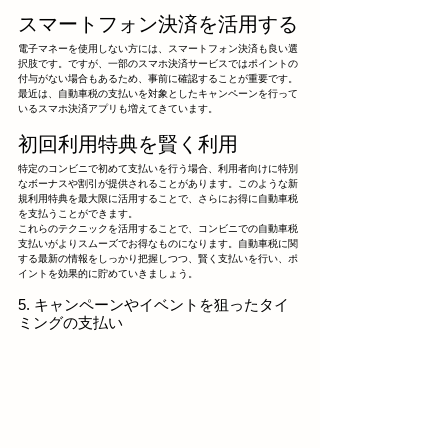
スマートフォン決済を活用する
電子マネーを使用しない方には、スマートフォン決済も良い選
択肢です。ですが、一部のスマホ決済サービスではポイントの
付与がない場合もあるため、事前に確認することが重要です。
最近は、自動車税の支払いを対象としたキャンペーンを行って
いるスマホ決済アプリも増えてきています。
初回利用特典を賢く利用
特定のコンビニで初めて支払いを行う場合、利用者向けに特別
なボーナスや割引が提供されることがあります。このような新
規利用特典を最大限に活用することで、さらにお得に自動車税
を支払うことができます。
これらのテクニックを活用することで、コンビニでの自動車税
支払いがよりスムーズでお得なものになります。自動車税に関
する最新の情報をしっかり把握しつつ、賢く支払いを行い、ポ
イントを効果的に貯めていきましょう。
5. キャンペーンやイベントを狙ったタイ
ミングの支払い