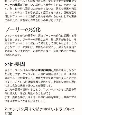
新しいファンベルトを取り付ける際、
テンショナーの位置
や
プ
ーリーの配置
が正確でない場合にも異音が生じることがありま
す。取り付け時に適切な力がかからないと、異常な摩擦が発生
し、キュルキュル音を引き起こす原因となります。正確な取り
付けがファンベルトの適切な張力を維持するためにとても重要
であるため、注意深く作業を行う必要があります。
プーリーの劣化
ファンベルトからの異音が、実はプーリーの劣化に起因する場
合もあります。プーリーが摩耗したり、軸に異常があると、そ
の音がファンベルトに伝わって異音として感じられます。この
ようなプーリーの劣化は、摩擦を不安定にし、異音を引き起こ
す原因となりますので、定期的な点検と、必要に応じた交換が
求められます。
外部要因
さらに、ファンベルト周辺の
環境的要因
も異音の原因となるこ
とがあります。エンジンルーム内に異物が侵入したり、油や液
体がベルトに付着すると、摩擦が生じて音が聞こえることがあ
ります。こういった外部要因を見逃さず、定期的な点検を通じ
て常に良好な状態を保つことが重要です。
これらの要因を理解することで、ファンベルトからの異音を早
期に発見し、適切に対処することができ
ます。異音を感じた場合は、迅速に点検を実施し、車両の安全
性を確保することを心がけましょう。
2. エンジン周りで起きやすいトラブルの
症状