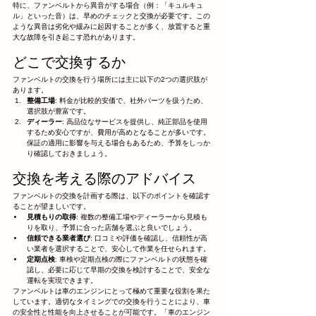
特に、ファンベルトから異音がする場合（例：「キュルキュ
ル」といった音）は、早めのチェックと交換が必要です。この
ような異音は劣化や緩みに起因することが多く、放置すると重
大な故障を引き起こす恐れがあります。
どこで交換するか
ファンベルトの交換を行う場所には主に以下の2つの選択肢が
あります。
整備工場
: 料金が比較的安価で、社外パーツを扱うため、
選択肢が豊富です。
ディーラー
: 高品位なサービスを提供し、純正部品を使用
するため安心ですが、費用が高めとなることが多いです。
保証の適用に影響を与える場合もあるため、予算をしっか
り確認しておきましょう。
交換を考える際のアドバイス
ファンベルトの交換を計画する際は、以下のポイントを確認す
ることが望ましいです。
見積もりの取得
: 複数の整備工場やディーラーから見積も
りを取り、予算に合った店舗を選ぶと良いでしょう。
信頼できる業者選び
: 口コミや評価を確認し、信頼性が高
い業者を選択することで、安心して作業を任せられます。
定期点検
: 車検や定期点検の際にファンベルトの状態を確
認し、必要に応じて早期の交換を検討することで、安全な
運転を実現できます。
ファンベルトは車のエンジンにとって極めて重要な役割を果た
しています。適切なタイミングでの交換を行うことにより、車
の安全性と性能を向上させることが可能です。「車のエンジン