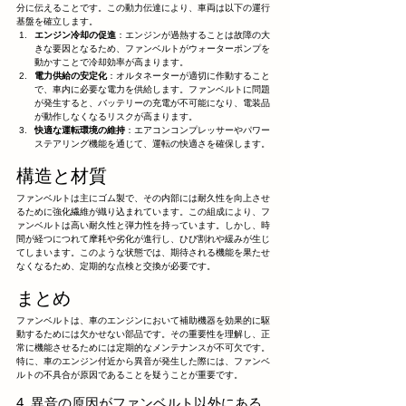
分に伝えることです。この動力伝達により、車両は以下の運行
基盤を確立します。
エンジン冷却の促進
：エンジンが過熱することは故障の大
きな要因となるため、ファンベルトがウォーターポンプを
動かすことで冷却効率が高まります。
電力供給の安定化
：オルタネーターが適切に作動すること
で、車内に必要な電力を供給します。ファンベルトに問題
が発生すると、バッテリーの充電が不可能になり、電装品
が動作しなくなるリスクが高まります。
快適な運転環境の維持
：エアコンコンプレッサーやパワー
ステアリング機能を通じて、運転の快適さを確保します。
構造と材質
ファンベルトは主にゴム製で、その内部には耐久性を向上させ
るために強化繊維が織り込まれています。この組成により、フ
ァンベルトは高い耐久性と弾力性を持っています。しかし、時
間が経つにつれて摩耗や劣化が進行し、ひび割れや緩みが生じ
てしまいます。このような状態では、期待される機能を果たせ
なくなるため、定期的な点検と交換が必要です。
まとめ
ファンベルトは、車のエンジンにおいて補助機器を効果的に駆
動するためには欠かせない部品です。その重要性を理解し、正
常に機能させるためには定期的なメンテナンスが不可欠です。
特に、車のエンジン付近から異音が発生した際には、ファンベ
ルトの不具合が原因であることを疑うことが重要です。
4. 異音の原因がファンベルト以外にある