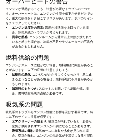
オーバーヒートの警告
エンジンが過熱することも、注意が必要なトラブルの一つで
す。オーバーヒートは、エンジンの性能を低下させるだけでな
く、重大な損傷を引き起こすリスクがあります。以下のサイン
をチェックしてください。
エンジン温度計の異常
: 温度が標準値を上回っている場
合、冷却系統のトラブルが考えられます。
異常な熱感
: エンジンルームから通常以上の熱が放たれて
いると感じた場合は、冷却水不足やラジエーターの不具合
があるかもしれません。
燃料供給の問題
エンジンがスムーズに動かない場合、燃料供給に問題があるこ
とがあります。以下の症状に注意しましょう。
始動性の悪化
: エンジンがかかりにくくなったり、急に止
まるようなことがある場合は、燃料系統に不具合があるか
もしれません。
加速時のもたつき
: スロットルを開いても反応が鈍い場
合、燃料噴射系統の点検が必要です。
吸気系の問題
吸気系のトラブルもエンジン性能に影響を及ぼす要因です。特
に以下のサインに注意が必要です。
エアクリーナーの詰まり
: 吸気口が汚れていると、必要な
空気が供給されずエンジンが不調になることがあります。
吸気系統の漏れ
: 吸気ホースに亀裂や劣化が見られる場
合、空気が漏れ、エンジンの混合気が不適切になる可能性