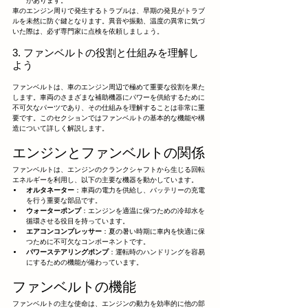
があります。
車のエンジン周りで発生するトラブルは、早期の発見がトラブ
ルを未然に防ぐ鍵となります。異音や振動、温度の異常に気づ
いた際は、必ず専門家に点検を依頼しましょう。
3. ファンベルトの役割と仕組みを理解し
よう
ファンベルトは、車のエンジン周辺で極めて重要な役割を果た
します。車両のさまざまな補助機器にパワーを供給するために
不可欠なパーツであり、その仕組みを理解することは非常に重
要です。このセクションではファンベルトの基本的な機能や構
造について詳しく解説します。
エンジンとファンベルトの関係
ファンベルトは、エンジンのクランクシャフトから生じる回転
エネルギーを利用し、以下の主要な機器を動かしています。
オルタネーター
：車両の電力を供給し、バッテリーの充電
を行う重要な部品です。
ウォーターポンプ
：エンジンを適温に保つための冷却水を
循環させる役目を持っています。
エアコンコンプレッサー
：夏の暑い時期に車内を快適に保
つために不可欠なコンポーネントです。
パワーステアリングポンプ
：運転時のハンドリングを容易
にするための機能が備わっています。
ファンベルトの機能
ファンベルトの主な使命は、エンジンの動力を効率的に他の部