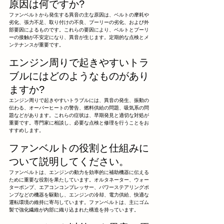
原因は何ですか?
ファンベルトから発生する異音の主な原因は、ベルトの摩耗や
劣化、張力不足、取り付けの不良、プーリーの劣化、および外
部要因によるものです。これらの要因により、ベルトとプーリ
ーの接触が不安定になり、異音が生じます。定期的な点検とメ
ンテナンスが重要です。
エンジン周りで起きやすいトラ
ブルにはどのようなものがあり
ますか?
エンジン周りで起きやすいトラブルには、異音の発生、振動の
伝わる、オーバーヒートの警告、燃料供給の問題、吸気系の問
題などがあります。これらの症状は、早期発見と適切な対処が
重要です。専門家に相談し、必要な点検と修理を行うことをお
すすめします。
ファンベルトの役割と仕組みに
ついて説明してください。
ファンベルトは、エンジンの動力を効率的に補助機器に伝える
ために重要な役割を果たしています。オルタネーター、ウォー
ターポンプ、エアコンコンプレッサー、パワーステアリングポ
ンプなどの機器を駆動し、エンジンの冷却、電力供給、快適な
運転環境の維持に寄与しています。ファンベルトは、主にゴム
製で強化繊維が内部に織り込まれた構造を持っています。