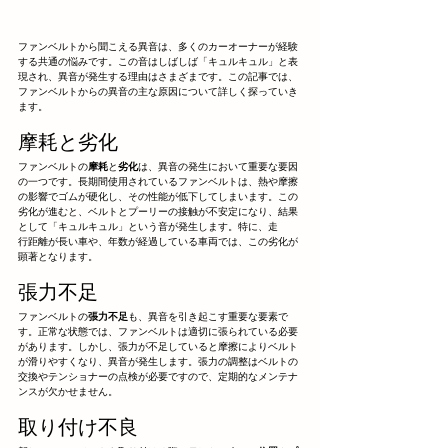
ファンベルトから聞こえる異音は、多くのカーオーナーが経験
する共通の悩みです。この音はしばしば「キュルキュル」と表
現され、異音が発生する理由はさまざまです。この記事では、
ファンベルトからの異音の主な原因について詳しく探っていき
ます。
摩耗と劣化
ファンベルトの
摩耗
と
劣化
は、異音の発生において重要な要因
の一つです。長期間使用されているファンベルトは、熱や摩擦
の影響でゴムが硬化し、その性能が低下してしまいます。この
劣化が進むと、ベルトとプーリーの接触が不安定になり、結果
として「キュルキュル」という音が発生します。特に、走
行距離が長い車や、年数が経過している車両では、この劣化が
顕著となります。
張力不足
ファンベルトの
張力不足
も、異音を引き起こす重要な要素で
す。正常な状態では、ファンベルトは適切に張られている必要
があります。しかし、張力が不足していると摩擦によりベルト
が滑りやすくなり、異音が発生します。張力の調整はベルトの
交換やテンショナーの点検が必要ですので、定期的なメンテナ
ンスが欠かせません。
取り付け不良