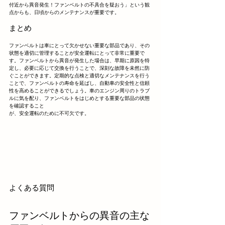
付近から異音発生！ファンベルトの不具合を疑おう」という観
点からも、日頃からのメンテナンスが重要です。
まとめ
ファンベルトは車にとって欠かせない重要な部品であり、その
状態を適切に管理することが安全運転にとって非常に重要で
す。ファンベルトから異音が発生した場合は、早期に原因を特
定し、必要に応じて交換を行うことで、深刻な故障を未然に防
ぐことができます。定期的な点検と適切なメンテナンスを行う
ことで、ファンベルトの寿命を延ばし、自動車の安全性と信頼
性を高めることができるでしょう。車のエンジン周りのトラブ
ルに気を配り、ファンベルトをはじめとする重要な部品の状態
を確認すること
が、安全運転のために不可欠です。
よくある質問
ファンベルトからの異音の主な