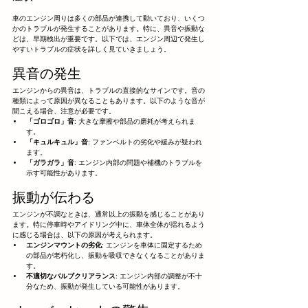
車のエンジン周りは多くの部品が連携して動いており、いくつ
かのトラブルが発生することがあります。特に、異音や振動な
どは、早期検出が重要です。以下では、エンジン周辺で発生し
やすいトラブルの症状を詳しく見ていきましょう。
異音の発生
エンジンからの異音は、トラブルの直接的なサインです。音の
種類によって原因が異なることもあります。以下のような音が
聞こえる場合、注意が必要です。
「ゴロゴロ」音
: 大きな摩擦や部品の磨耗が考えられま
す。
「キュルキュル」音
: ファンベルトの劣化や緩みが疑われ
ます。
「ガラガラ」音
: エンジン内部の問題や補機のトラブルを
示す可能性があります。
振動が伝わる
エンジンが不調なときは、通常以上の振動を感じることがあり
ます。特に停車時やアイドリング中に、車体全体が揺れるよう
に感じる場合は、以下の原因が考えられます。
エンジンマウントの劣化
: エンジンを車体に固定するため
の部品が老朽化し、振動を吸収できなくなることがありま
す。
不適切なバルブクリアランス
: エンジン内部の調整が不十
分なため、振動が発生している可能性があります。