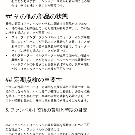
むことがあります。テンショナー周辺から音が聞こえる場
合は、交換を検討することが重要です。
## その他の部品の状態
異音の原因はファンベルトやそれに関連する部品だけではな
く、他の部品にも関係している可能性があります。以下の部品
の状態も確認することが重要です。
ウォーターポンプ
：ファンベルトはウォーターポンプを駆
動しますが、ポンプが劣化すると異音を引き起こすことが
あります。特に高い音や金属音がする場合は、ウォーター
ポンプの状態を確認することが必要です。
オルタネーター
：オルタネーターが正常に働かない場合も
異音が発生することがあります。バッテリーの充電状況や
ヘッドライトの明るさにも影響を及ぼすため、異常を感じ
た際にはオルタネーターの点検が不可欠です。
## 定期点検の重要性
これらの部品については、定期的な点検が非常に重要です。異
音が気になったら、すぐに専門の整備士に相談し、必要な点検
を受けることが肝心です。早期の診断と適切な処置により、コ
ストや時間を節約し、安全に車を運転できるようになります。
5. ファンベルト交換の費用と時期の目安
車のファンベルトはエンジンの運転効率を維持するために不可
欠な部品です。ファンベルトの交換には
一定のコストがかかりますが、自車にふさわしい交換のタイミ