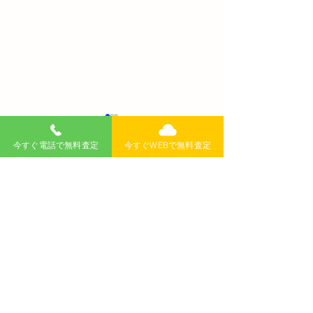
今すぐ電話で無料査定
今すぐWEBで無料査定
コメント
コメントを追加…
車がエンストした！オー
ドアパンチの対
トマでも起きる理由とそ
は？トラブルを
の対処法を徹底解説
ぐための知識と
無料査定
記事
>