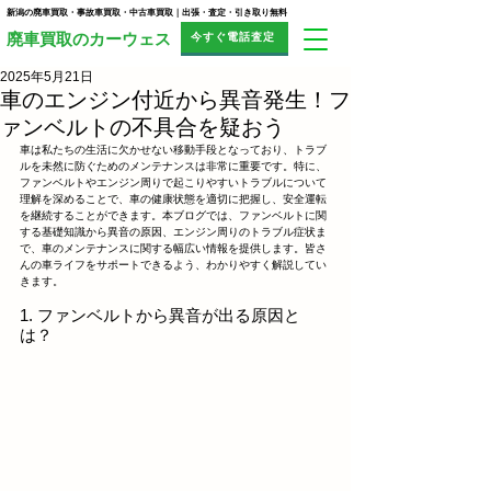
新潟の廃車買取・事故車買取・中古車買取｜出張・査定・引き取り無料
今すぐ電話査定
​廃車買取のカーウェス
2025年5月21日
車のエンジン付近から異音発生！フ
ァンベルトの不具合を疑おう
車は私たちの生活に欠かせない移動手段となっており、トラブ
ルを未然に防ぐためのメンテナンスは非常に重要です。特に、
ファンベルトやエンジン周りで起こりやすいトラブルについて
理解を深めることで、車の健康状態を適切に把握し、安全運転
を継続することができます。本ブログでは、ファンベルトに関
する基礎知識から異音の原因、エンジン周りのトラブル症状ま
で、車のメンテナンスに関する幅広い情報を提供します。皆さ
んの車ライフをサポートできるよう、わかりやすく解説してい
きます。
1. ファンベルトから異音が出る原因と
は？