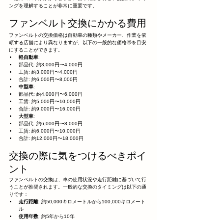
ングを理解することが非常に重要です。
ファンベルト交換にかかる費用
ファンベルトの交換価格は自動車の種類やメーカー、作業を依
頼する店舗により異なりますが、以下の一般的な価格帯を目安
にすることができます。
軽自動車
:
部品代: 約3,000円〜4,000円
工賃: 約3,000円〜4,000円
合計: 約6,000円〜8,000円
中型車
:
部品代: 約4,000円〜6,000円
工賃: 約5,000円〜10,000円
合計: 約9,000円〜16,000円
大型車
:
部品代: 約6,000円〜8,000円
工賃: 約6,000円〜10,000円
合計: 約12,000円〜18,000円
交換の際に気をつけるべきポイ
ント
ファンベルトの交換は、車の使用状況や走行距離に基づいて行
うことが推奨されます。一般的な交換のタイミングは以下の通
りです：
走行距離
: 約50,000キロメートルから100,000キロメート
ル
使用年数
: 約5年から10年