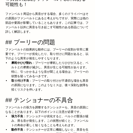
可能性も！
ファンベルト周辺から異音がする場合、多くのドライバーはそ
の原因がファンベルトにあると考えがちですが、実際には他の
部品や要因が影響していることもあります。この記事では、フ
ァンベルト以外に異音を引き起こす可能性のある部品について
詳しく解説します。
## プーリーの問題
ファンベルトの効果的な動作には、プーリーの役割が非常に重
要です。プーリーが劣化したり、取り付けに問題があると、以
下のような異常が発生しやすくなります。
摩耗やひび割れ
：プーリーが摩耗したりひびが入ると、ベ
ルトとの摩擦が減少し、異音が生じる可能性があります。
特に、引っかかるような音が聞こえる場合は、プーリーの
状態を疑ってみるべきです。
取り付け不良
：プーリーの取り付けが不適切な場合も異音
の原因になります。このようなミスは、後々深刻な故障を
招くリスクを伴います。
## テンショナーの不具合
ファンベルトの張力を調整するテンショナーも、異音の原因に
なることがあります。以下のポイントに注意が必要です。
張力不良
：テンショナーが劣化すると、ベルトの緊張が緩
み、滑る音が発生します。この状態が続くと、ファンベル
トの寿命が著しく短くなることも考えられます。
動作不良
：テンショナーが正常に機能しないと、異音を生