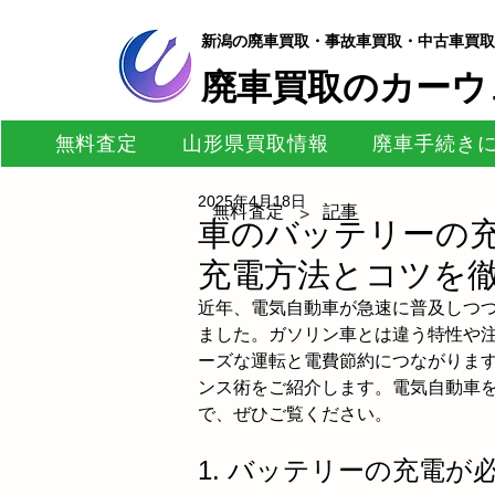
新潟の廃車買取・事故車買取・中古車買取
​廃車買取のカーウ
無料査定
山形県買取情報
廃車手続き
2025年4月18日
無料査定
記事
>
車のバッテリーの
充電方法とコツを
近年、電気自動車が急速に普及しつ
ました。ガソリン車とは違う特性や
ーズな運転と電費節約につながりま
ンス術をご紹介します。電気自動車
で、ぜひご覧ください。
1. バッテリーの充電