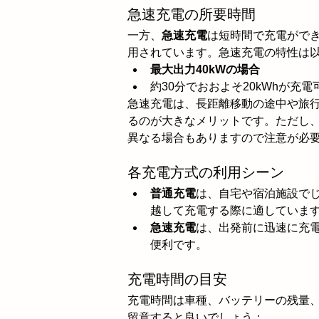
急速充電の所要時間
一方、
急速充電
は短時間で充電がで
用されています。急速充電の特性は
最大出力40kWの場合
約30分でおおよそ20kWhが充
急速充電は、長距離移動の途中や旅
るのが大きなメリットです。ただし
異なる場合もありますので注意が必
各充電方式の利用シーン
普通充電
は、自宅や宿泊施設で
越して充電する際に適していま
急速充電
は、出発前に迅速に充
便利です。
充電時間の目安
充電時間は車種、バッテリーの残量
留意すると良いでしょう：