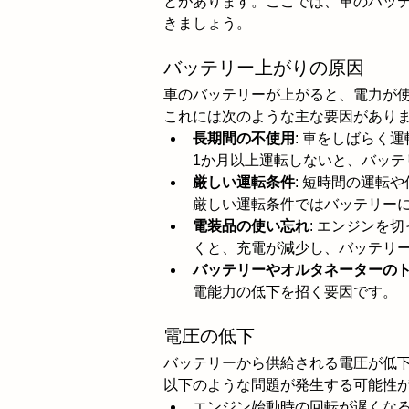
とがあります。ここでは、車のバッ
きましょう。
バッテリー上がりの原因
車のバッテリーが上がると、電力が
これには次のような主な要因があり
長期間の不使用
: 車をしばらく
1か月以上運転しないと、バッ
厳しい運転条件
: 短時間の運転
厳しい運転条件ではバッテリー
電装品の使い忘れ
: エンジンを
くと、充電が減少し、バッテリ
バッテリーやオルタネーターの
電能力の低下を招く要因です。
電圧の低下
バッテリーから供給される電圧が低
以下のような問題が発生する可能性
エンジン始動時の回転が遅くな