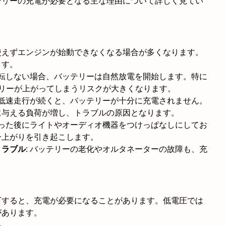
テリーの充電が必要となる主な理由について詳しく見てい
使えずエンジンが始動できなくなる場合が多くなります。
ます。
運転しない場合、バッテリーは自然放電を開始します。特に
テリーが上がってしまうリスクが大きくなります。
や低速走行が続くと、バッテリーが十分に充電されません。
に与える負荷が増し、トラブルの原因となります。
切った後にライトやオーディオ機器をつけっぱなしにしてお
ー上がりを引き起こします。
トラブル
: バッテリーの老化やオルタネーターの故障も、充
下すると、充電が必要になることがあります。低電圧では
があります。
る