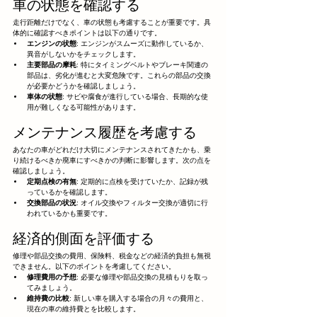
車の状態を確認する
走行距離だけでなく、車の状態も考慮することが重要です。具
体的に確認すべきポイントは以下の通りです。
エンジンの状態
: エンジンがスムーズに動作しているか、
異音がしないかをチェックします。
主要部品の摩耗
: 特にタイミングベルトやブレーキ関連の
部品は、劣化が進むと大変危険です。これらの部品の交換
が必要かどうかを確認しましょう。
車体の状態
: サビや腐食が進行している場合、長期的な使
用が難しくなる可能性があります。
メンテナンス履歴を考慮する
あなたの車がどれだけ大切にメンテナンスされてきたかも、乗
り続けるべきか廃車にすべきかの判断に影響します。次の点を
確認しましょう。
定期点検の有無
: 定期的に点検を受けていたか、記録が残
っているかを確認します。
交換部品の状況
: オイル交換やフィルター交換が適切に行
われているかも重要です。
経済的側面を評価する
修理や部品交換の費用、保険料、税金などの経済的負担も無視
できません。以下のポイントを考慮してください。
修理費用の予想
: 必要な修理や部品交換の見積もりを取っ
てみましょう。
維持費の比較
: 新しい車を購入する場合の月々の費用と、
現在の車の維持費とを比較します。