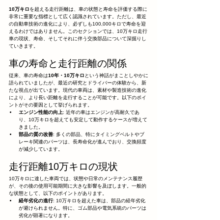
10万キロ
を超える走行距離は、車の状態と寿命を評価する際に
非常に重要な指標として広く認識されています。ただし、最近
の自動車技術の進化により、必ずしも100,000キロで寿命を迎
えるわけではありません。このセクションでは、10万キロ走行
車の現状、寿命、そしてそれに伴う交換部品について深掘りし
ていきます。
車の寿命と走行距離の関係
従来、車の寿命は
10年・10万キロ
という神話がまことしやかに
語られていましたが、最近の研究とドライバーの体験から、新
たな視点が出ています。現代の車両は、素材や製造技術の進化
により、より長い距離を走行することが可能です。以下のポイ
ントがその要因として挙げられます。
エンジン性能の向上
: 近年の車はエンジンが高耐久であ
り、10万キロを超えても安定して動作するケースが増えて
きました。
部品の質の改善
: 多くの部品、特にタイミングベルトやブ
レーキ関連のパーツは、長寿命化が進んでおり、交換頻度
が減少しています。
走行距離10万キロの現状
10万キロに達した車両では、状態や日常のメンテナンス履歴
が、その後の使用可能期間に大きな影響を及ぼします。一般的
な状態として、以下のポイントがあります。
経年劣化の進行
: 10万キロを超えた車は、部品の経年劣化
が避けられません。特に、ゴム部品や電気系統のパーツは
劣化が顕著になります。