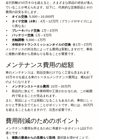
走行距離が10万キロを超えると、さまざまな部品の劣化が進ん
でいることが考えられます。以下に、代表的な交換部品とその
費用の目安を示します。
オイル交換
: 5,000～10,000円
タイヤ交換（4本）
: 4万～12万円（ブランドやサイズによ
り異なる）
ブレーキパッド交換
: 1万～3万円
バッテリー交換
: 1万～3万円
光軸調整
: 5,000～1万円
冷却水やトランスミッションオイルの交換
: 各1万～2万円
メンテナンスの外注先によっても費用は変動しますので、事前
に複数の業者から見積もりを取ることが重要です。
メンテナンス費用の総額
車のメンテナンスは、部品交換だけでなく工賃も含まれます。
10万キロを超える車のトータルメンテナンス費用は、概ね以下
のようになります：
メンテナンストータル費用
: 10万～30万円
部品代に加えて、作業時間や工賃がかかるため、この範囲
内で収まることが見込まれます。
また、部品によっては高額になることもあるため、事前にしっ
かりと予算を立てておくことがポイントです。時には、30万円
を超えることもありますので、注意が必要です。
費用削減のためのポイント
メンテナンス費用を抑えるために考慮すべきポイントは以下の
通りです：
複数の業者からの見積もり取得
: 選択肢を増やすことで、