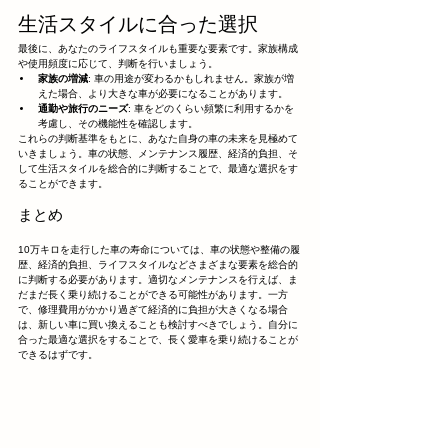
生活スタイルに合った選択
最後に、あなたのライフスタイルも重要な要素です。家族構成
や使用頻度に応じて、判断を行いましょう。
家族の増減
: 車の用途が変わるかもしれません。家族が増
えた場合、より大きな車が必要になることがあります。
通勤や旅行のニーズ
: 車をどのくらい頻繁に利用するかを
考慮し、その機能性を確認します。
これらの判断基準をもとに、あなた自身の車の未来を見極めて
いきましょう。車の状態、メンテナンス履歴、経済的負担、そ
して生活スタイルを総合的に判断することで、最適な選択をす
ることができます。
まとめ
10万キロを走行した車の寿命については、車の状態や整備の履
歴、経済的負担、ライフスタイルなどさまざまな要素を総合的
に判断する必要があります。適切なメンテナンスを行えば、ま
だまだ長く乗り続けることができる可能性があります。一方
で、修理費用がかかり過ぎて経済的に負担が大きくなる場合
は、新しい車に買い換えることも検討すべきでしょう。自分に
合った最適な選択をすることで、長く愛車を乗り続けることが
できるはずです。