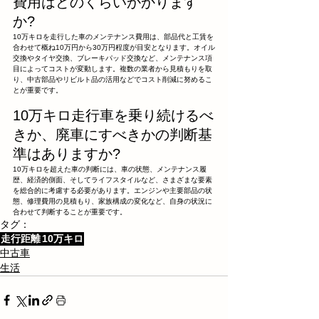
費用はどのくらいかかります
か?
10万キロを走行した車のメンテナンス費用は、部品代と工賃を
合わせて概ね10万円から30万円程度が目安となります。オイル
交換やタイヤ交換、ブレーキパッド交換など、メンテナンス項
目によってコストが変動します。複数の業者から見積もりを取
り、中古部品やリビルト品の活用などでコスト削減に努めるこ
とが重要です。
10万キロ走行車を乗り続けるべ
きか、廃車にすべきかの判断基
準はありますか?
10万キロを超えた車の判断には、車の状態、メンテナンス履
歴、経済的側面、そしてライフスタイルなど、さまざまな要素
を総合的に考慮する必要があります。エンジンや主要部品の状
態、修理費用の見積もり、家族構成の変化など、自身の状況に
合わせて判断することが重要です。
タグ：
走行距離
10万キロ
中古車
生活