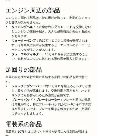
エンジン周辺の部品
エンジンに関わる部品は、特に磨耗が激しく、定期的なチェッ
クと交換が欠かせません。
タイミングベルト
：寿命は約10万キロ。これを交換しない
とエンジンの破損を招き、大きな修理費用が発生する恐れ
があります。
ウォーターポンプ
：約10万キロごとに交換が推奨されま
す。冷却系統に異常が発生すると、エンジンのオーバーヒ
ートにつながることがあります。
フューエルフィルター
：10万キロを目安に交換すること
で、燃料がエンジンに送られる際の異物混入を防ぎます。
足回りの部品
車両の安定性や走行性能に直結する足回りの部品も要注意で
す。
ショックアブソーバー
：約10万キロを超えるとヘタりが生
じ、乗り心地が悪化します。交換時期を過ぎると、ハンド
リングにも影響が出るため注意が必要です。
ブレーキパッド・ブレーキローター
：ブレーキ周りの部品
は摩耗が早く、特にブレーキパッドは4万～9万キロでの交
換が望ましいです。ブレーキ働きを維持するため、定期的
にチェックしましょう。
電装系の部品
電装系も10万キロに近づくと交換が必要になる部品が増えま