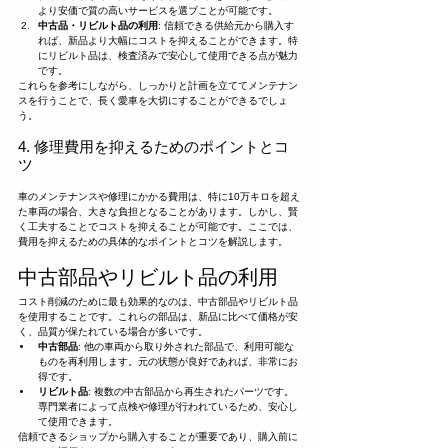
より安価で質の高いサービスを選ブことが可能です。
中古品・リビルト品の利用
: 信頼できる供給元から購入す
れば、新品より大幅にコストを抑えることができます。特
にリビルト品は、検査済みで安心して使用できる点が魅力
です。
これらを参考にしながら、しっかりと計画を立ててメンテナン
スを行うことで、長く愛車を大切にすることができるでしょ
う。
4. 修理費用を抑えるためのポイントとコ
ツ
車のメンテナンスや修理にかかる費用は、特に10万キロを超え
た車両の場合、大きな負担となることがあります。しかし、賢
く工夫することでコストを抑えることが可能です。ここでは、
費用を抑えるための具体的なポイントとコツを解説します。
中古部品やリビルト品の利用
コスト削減のために最も効果的なのは、中古部品やリビルト品
を使用することです。これらの部品は、新品に比べて価格が安
く、品質が保たれている場合が多いです。
中古部品
: 他の車両から取り外された部品で、利用可能な
ものを再利用します。元の状態が良好であれば、非常にお
得です。
リビルト品
: 複数の中古部品から再生されたパーツです。
専門業者によって点検や修理が行われているため、安心し
て使用できます。
信頼できるショップから購入することが重要であり、購入前に