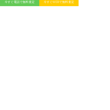
今すぐ電話で無料査定
今すぐWEBで無料査定
コメントを追加…
2025年版！軽自動車 プロ
【2024年最新
のおすすめランキングと
フト搭載車種一
選び方ガイド
方ガイド！軽自
スポーツカーま
無料査定
記事
>
説
​新着記事