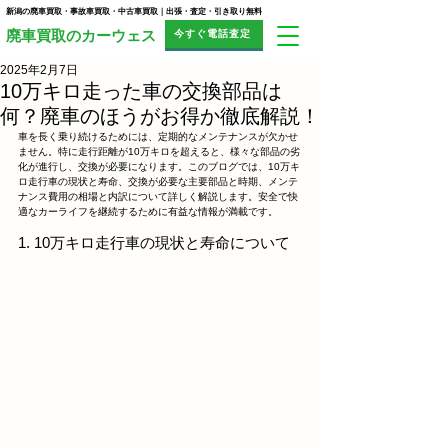
新潟の廃車買取・事故車買取・中古車買取｜出張・査定・引き取り無料
今すぐ電話査定
​廃車買取のカーウェス
2025年2月7日
10万キロ走った車の交換部品は
何？廃車のほうがお得か徹底解説！
車を長く乗り続けるためには、定期的なメンテナンスが欠かせ
ません。特に走行距離が10万キロを超えると、様々な部品の劣
化が進行し、交換が必要になります。このブログでは、10万キ
ロ走行車の現状と寿命、交換が必要な主要部品と時期、メンテ
ナンス費用の相場と内訳について詳しく解説します。安全で快
適なカーライフを継続するために有益な情報が満載です。
1. 10万キロ走行車の現状と寿命について