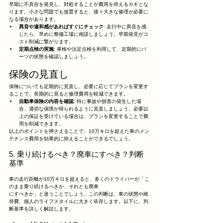
早期に不具合を発見し、対処することが費用を抑えるカギとな
ります。小さな問題でも放置すると、後々大きな修理が必要に
なる場合があります。
異音や違和感があればすぐにチェック
: 走行中に異音を感
じたら、早めに整備工場に相談しましょう。早期発見がコ
スト削減に繋がります。
定期点検の実施
: 車検や法定点検を利用して、定期的にパ
ーツの状態を確認しましょう。
保険の見直し
保険についても定期的に見直し、必要に応じてプランを変更す
ることで、長期的に見ると修理費用を軽減できます。
自動車保険の内容を確認
: 特に事故や損害の発生した場
合、適切な保障が得られるように見直しましょう。必要以
上の保証を受けている場合は、プランを変更することで費
用を削減できます。
以上のポイントを押さえることで、10万キロを超えた車のメン
テナンス費用を効果的に抑えることができるでしょう。
5. 乗り続けるべき？廃車にすべき？判断
基準
車の走行距離が10万キロを超えると、多くのドライバーが「こ
のまま乗り続けるべきか、それとも廃車
にすべきか」と迷うことでしょう。この判断は、車の状態や維
持費、個人のライフスタイルに大きく依存します。以下に、判
断基準を詳しく解説します。