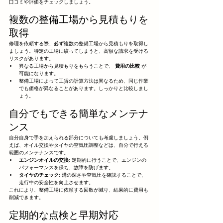
口コミや評価をチェックしましょう。
複数の整備工場から見積もりを
取得
修理を依頼する際、必ず複数の整備工場から見積もりを取得し
ましょう。特定の工場に絞ってしまうと、高額な請求を受ける
リスクがあります。
異なる工場から見積もりをもらうことで、 
費用の比較
 が
可能になります。
整備工場によって工賃の計算方法は異なるため、同じ作業
でも価格が異なることがあります。しっかりと比較しまし
ょう。
自分でもできる簡単なメンテナ
ンス
自分自身で手を加えられる部分についても考慮しましょう。例
えば、オイル交換やタイヤの空気圧調整などは、自分で行える
範囲のメンテナンスです。
エンジンオイルの交換
: 定期的に行うことで、エンジンの
パフォーマンスを保ち、故障を防げます。
タイヤのチェック
: 溝の深さや空気圧を確認することで、
走行中の安全性を向上させます。
これにより、整備工場に依頼する回数が減り、結果的に費用も
削減できます。
定期的な点検と早期対応