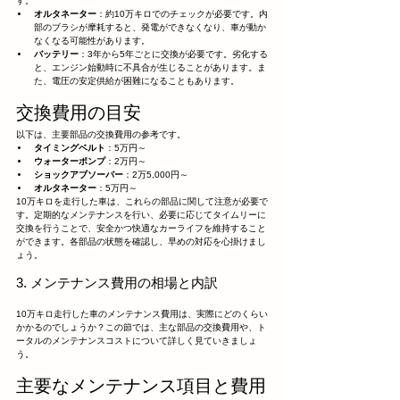
す。
オルタネーター
：約10万キロでのチェックが必要です。内
部のブラシが摩耗すると、発電ができなくなり、車が動か
なくなる可能性があります。
バッテリー
：3年から5年ごとに交換が必要です。劣化する
と、エンジン始動時に不具合が生じることがあります。ま
た、電圧の安定供給が困難になることもあります。
交換費用の目安
以下は、主要部品の交換費用の参考です。
タイミングベルト
：5万円～
ウォーターポンプ
：2万円～
ショックアブソーバー
：2万5,000円～
オルタネーター
：5万円～
10万キロを走行した車は、これらの部品に関して注意が必要で
す。定期的なメンテナンスを行い、必要に応じてタイムリーに
交換を行うことで、安全かつ快適なカーライフを維持すること
ができます。各部品の状態を確認し、早めの対応を心掛けまし
ょう。
3. メンテナンス費用の相場と内訳
10万キロ走行した車のメンテナンス費用は、実際にどのくらい
かかるのでしょうか？この節では、主な部品の交換費用や、ト
ータルのメンテナンスコストについて詳しく見ていきましょ
う。
主要なメンテナンス項目と費用