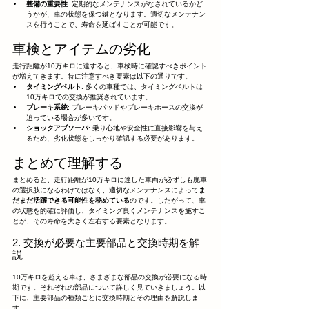
整備の重要性
: 定期的なメンテナンスがなされているかど
うかが、車の状態を保つ鍵となります。適切なメンテナン
スを行うことで、寿命を延ばすことが可能です。
車検とアイテムの劣化
走行距離が10万キロに達すると、車検時に確認すべきポイント
が増えてきます。特に注意すべき要素は以下の通りです。
タイミングベルト
: 多くの車種では、タイミングベルトは
10万キロでの交換が推奨されています。
ブレーキ系統
: ブレーキパッドやブレーキホースの交換が
迫っている場合が多いです。
ショックアブソーバ
: 乗り心地や安全性に直接影響を与え
るため、劣化状態をしっかり確認する必要があります。
まとめて理解する
まとめると、走行距離が10万キロに達した車両が必ずしも廃車
の選択肢になるわけではなく、適切なメンテナンスによって
ま
だまだ活躍できる可能性を秘めている
のです。したがって、車
の状態を的確に評価し、タイミング良くメンテナンスを施すこ
とが、その寿命を大きく左右する要素となります。
2. 交換が必要な主要部品と交換時期を解
説
10万キロを超える車は、さまざまな部品の交換が必要になる時
期です。それぞれの部品について詳しく見ていきましょう。以
下に、主要部品の種類ごとに交換時期とその理由を解説しま
す。