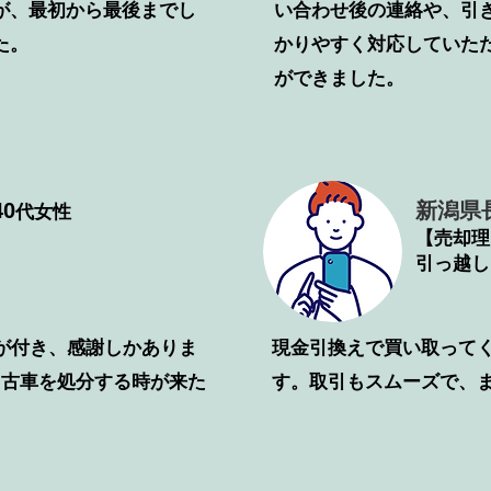
が、最初から最後までし
い合わせ後の連絡や、引
た。
かりやすく対応していた
ができました。
0
新潟県
代女性
【売却理
引っ越し
が付き、感謝しかありま
​現金引換えで買い取って
中古車を処分する時が来た
す。取引もスムーズで、