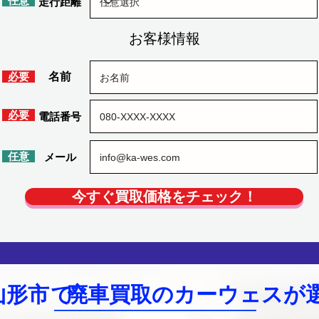
​任意
​走行距離
お客様情報
​必要
​名前
​必要
​電話番号
​任意
​メール
今すぐ買取価格をチェック！
山形市
で
廃車買取のカーウェスが