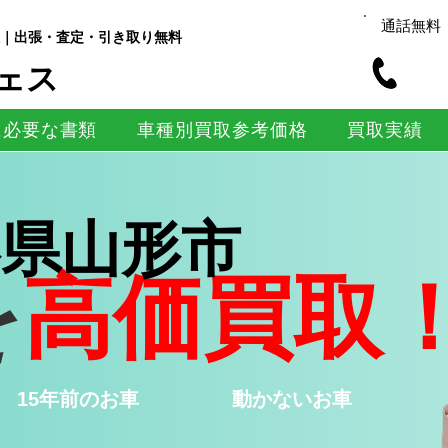
通話無料
｜出張・査定・引き取り無料
ェス
に必要な書類
車種別買取参考価格
買取実績
形県山形市
を
高価買取
15年前のお車
​動かないお車