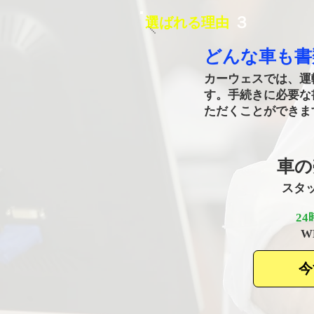
​３
選ばれる理由
どんな車も​
カーウェスでは、運
す。手続きに必要な
ただくことができま
車の
​ス
2
​
今