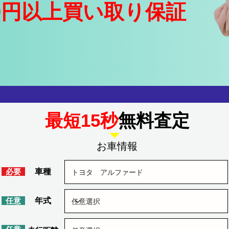
0円以上買い取り保証
​最短15秒
無料査定
​お車情報
​必要
車種
​任意
​年式