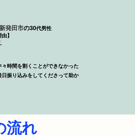
新発田市
の30
代男性
理由】
え
中々時間を割くことができなかった
後日振り込みをしてくださって助か
の流れ