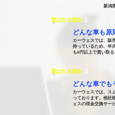
新潟
​１
選ばれる理由
どんな車も原
カーウェスでは、販
持っているため、年
も0円以上で買い取
​２
選ばれる理由
​どんな車で
カーウェスでは、ス
っております。他社
ェスの現金交換サー