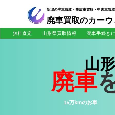
新潟の廃車買取・事故車買取・中古車買取
​廃車買取のカーウ
無料査定
山形県買取情報
廃車手続き
山
廃車
15万kmのお車