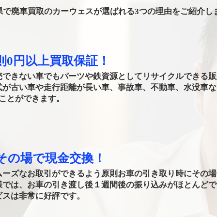
県で廃車買取のカーウェスが選ばれる3つの理由をご紹介し
則0円以上買取保証！
売できない車でもパーツや鉄資源としてリサイクルできる販
式が古い車や走行距離が長い車、事故車、不動車、水没車な
ることができます。
もその場で現金交換！
ムーズなお取引ができるよう原則お車の引き取り時にその場
様では、お車の引き渡し後１週間後の振り込みがほとんどで
ビスは非常に好評です。