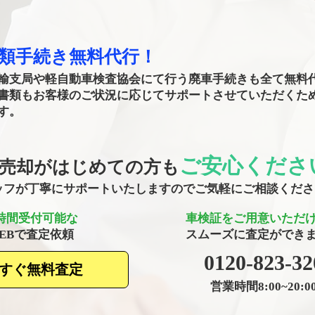
書類手続き無料代行！
輸支局や軽自動車検査協会にて行う廃車手続きも全て無料
書類もお客様のご状況に応じてサポートさせていただくた
す。
ご安心くださ
売却がはじめての方も
タッフが丁寧にサポートいたしますのでご気軽にご相談くだ
4時間受付可能な
車検証をご用意いただ
WEBで査定依頼
​スムーズに査定ができ
​0120-823-32
すぐ無料査定
営業時間8:00~20:0