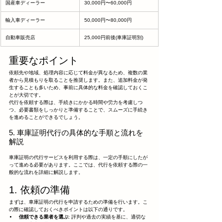
国産車ディーラー
30,000円〜60,000円
輸入車ディーラー
50,000円〜80,000円
自動車販売店
25,000円前後(車庫証明別)
重要なポイント
依頼先や地域、処理内容に応じて料金が異なるため、複数の業
者から見積もりを取ることを推奨します。また、追加料金が発
生することも多いため、事前に具体的な料金を確認しておくこ
とが大切です。
代行を依頼する際は、手続きにかかる時間や労力を考慮しつ
つ、必要書類をしっかりと準備することで、スムーズに手続き
を進めることができるでしょう。
5. 車庫証明代行の具体的な手順と流れを
解説
車庫証明の代行サービスを利用する際は、一定の手順にしたが
って進める必要があります。ここでは、代行を依頼する際の一
般的な流れを詳細に解説します。
1. 依頼の準備
まずは、車庫証明の代行を申請するための準備を行います。こ
の際に確認しておくべきポイントは以下の通りです。
信頼できる業者を選ぶ
: 評判や過去の実績を基に、適切な