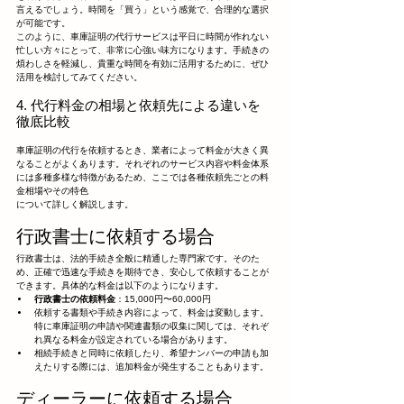
言えるでしょう。時間を「買う」という感覚で、合理的な選択
が可能です。
このように、車庫証明の代行サービスは平日に時間が作れない
忙しい方々にとって、非常に心強い味方になります。手続きの
煩わしさを軽減し、貴重な時間を有効に活用するために、ぜひ
活用を検討してみてください。
4. 代行料金の相場と依頼先による違いを
徹底比較
車庫証明の代行を依頼するとき、業者によって料金が大きく異
なることがよくあります。それぞれのサービス内容や料金体系
には多種多様な特徴があるため、ここでは各種依頼先ごとの料
金相場やその特色
について詳しく解説します。
行政書士に依頼する場合
行政書士は、法的手続き全般に精通した専門家です。そのた
め、正確で迅速な手続きを期待でき、安心して依頼することが
できます。具体的な料金は以下のようになります。
行政書士の依頼料金
：15,000円〜60,000円
依頼する書類や手続き内容によって、料金は変動します。
特に車庫証明の申請や関連書類の収集に関しては、それぞ
れ異なる料金が設定されている場合があります。
相続手続きと同時に依頼したり、希望ナンバーの申請も加
えたりする際には、追加料金が発生することもあります。
ディーラーに依頼する場合