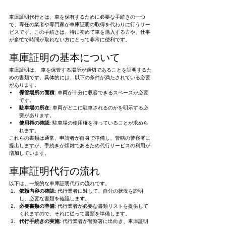
車庫証明代行とは、車を保有するために必要な手続きの一つ
で、専任の業者や専門家が車庫証明の取得を代わりに行うサー
ビスです。この手続きは、特に初めて車を購入する方や、仕事
が多忙で時間が取れない方にとって非常に便利です。
車庫証明の基本について
車庫証明は、 車を保管する場所が適切であることを証明するた
めの書類です。具体的には、以下の条件が満たされている必要
があります。
保管場所の面積
: 車両が十分に収容できるスペースが必要
です。
駐車場の所在
: 車両がどこに駐車されるのかを明示する必
要があります。
使用権の確認
: 駐車場の使用権を持っていることが求めら
れます。
これらの書類は通常、申請者が自身で準備し、管轄の警察署に
提出しますが、手続きが煩雑であるため代行サービスの利用が
増加しています。
車庫証明代行の流れ
以下は、一般的な車庫証明代行の流れです。
依頼内容の確認
: 代行業者に対して、自分の状況を説明
し、必要な書類を確認します。
必要書類の準備
: 代行業者が必要な書類リストを提供して
くれますので、それに従って書類を準備します。
代行手続きの実施
: 代行業者が警察署に出向き、車庫証明