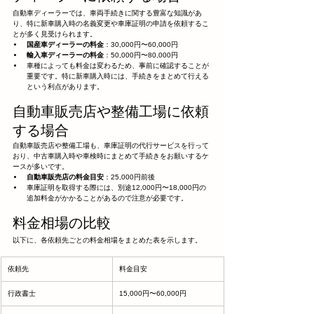
自動車ディーラーでは、車両手続きに関する豊富な知識があ
り、特に新車購入時の名義変更や車庫証明の申請を依頼するこ
とが多く見受けられます。
国産車ディーラーの料金
：30,000円〜60,000円
輸入車ディーラーの料金
：50,000円〜80,000円
車種によっても料金は変わるため、事前に確認することが
重要です。特に新車購入時には、手続きをまとめて行える
という利点があります。
自動車販売店や整備工場に依頼
する場合
自動車販売店や整備工場も、車庫証明の代行サービスを行って
おり、中古車購入時や車検時にまとめて手続きをお願いするケ
ースが多いです。
自動車販売店の料金目安
：25,000円前後
車庫証明を取得する際には、別途12,000円〜18,000円の
追加料金がかかることがあるので注意が必要です。
料金相場の比較
以下に、各依頼先ごとの料金相場をまとめた表を示します。
依頼先
料金目安
行政書士
15,000円〜60,000円