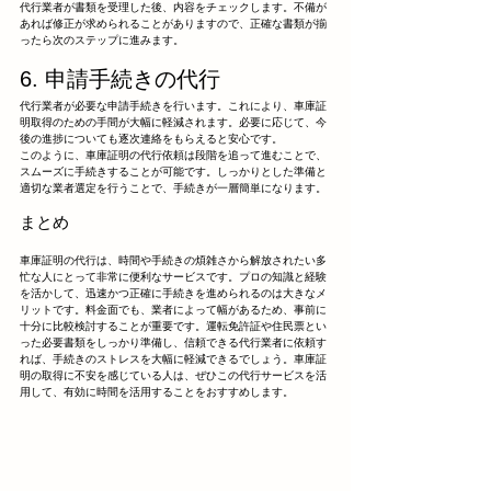
代行業者が書類を受理した後、内容をチェックします。不備が
あれば修正が求められることがありますので、正確な書類が揃
ったら次のステップに進みます。
6. 申請手続きの代行
代行業者が必要な申請手続きを行います。これにより、車庫証
明取得のための手間が大幅に軽減されます。必要に応じて、今
後の進捗についても逐次連絡をもらえると安心です。
このように、車庫証明の代行依頼は段階を追って進むことで、
スムーズに手続きすることが可能です。しっかりとした準備と
適切な業者選定を行うことで、手続きが一層簡単になります。
まとめ
車庫証明の代行は、時間や手続きの煩雑さから解放されたい多
忙な人にとって非常に便利なサービスです。プロの知識と経験
を活かして、迅速かつ正確に手続きを進められるのは大きなメ
リットです。料金面でも、業者によって幅があるため、事前に
十分に比較検討することが重要です。運転免許証や住民票とい
った必要書類をしっかり準備し、信頼できる代行業者に依頼す
れば、手続きのストレスを大幅に軽減できるでしょう。車庫証
明の取得に不安を感じている人は、ぜひこの代行サービスを活
用して、有効に時間を活用することをおすすめします。