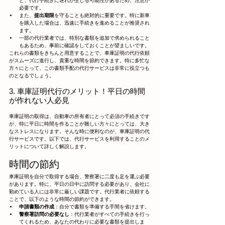
と、代行手続きに遅れが生じる可能性があるため、注意が
必要です。
また、
提出期限
を守ることも絶対的に重要です。特に新車
を購入した場合は、迅速に手続きを進めることが推奨され
ます。
一部の代行業者では、特別な書類を追加で求められること
もあるため、事前に確認をしておくことが望ましいです。
これらの書類をきちんと用意することで、車庫証明の代行依頼
がスムーズに進行し、貴重な時間を節約できます。特に多忙な
方々にとって、この書類手配の代行サービスは非常に役立つも
のとなるでしょう。
3. 車庫証明代行のメリット！平日の時間
が作れない人必見
車庫証明の取得は、自動車の所有者にとって必須の手続きです
が、特に平日に時間を作ることが難しい方々にとっては、大き
なストレスになります。そんな時に便利なのが、車庫証明の代
行サービスです。以下では、代行サービスを利用することのメ
リットについて詳しく解説します。
時間の節約
車庫証明を自分で取得する場合、警察署に二度も足を運ぶ必要
があります。特に、平日の日中に訪問する必要があり、会社に
勤めている人には非常に厳しい課題です。代行業者に依頼する
ことで、以下のような時間の節約ができます。
申請書類の作成
：自分で書類を準備する手間を省けます。
警察署訪問の必要なし
：代行業者がすべての手続きを行っ
てくれるため、あなたの代わりに必要な書類を提出しま