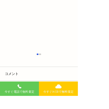
コメント
今すぐ電話で無料査定
今すぐWEBで無料査定
コメントを追加…
フィットのエンジンがか
シートベルト違
からない！原因と対処法
実：知らないと
を徹底解説
則と安全運転の