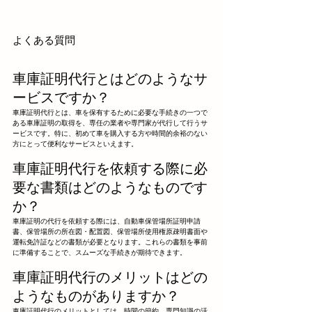
よくある質問
車庫証明代行とはどのようなサ
ービスですか？
車庫証明代行とは、車を保有するために必要な手続きの一つで
ある車庫証明の取得を、専任の業者や専門家が代行して行うサ
ービスです。特に、初めて車を購入する方や時間的余裕のない
方にとって便利なサービスといえます。
車庫証明代行を依頼する際に必
要な書類はどのようなものです
か？
車庫証明の代行を依頼する際には、自動車保管場所証明申請
書、保管場所の所在図・配置図、保管場所使用権原疎明書面や
運転免許証などの書類が必要となります。これらの書類を事前
に準備することで、スムーズな手続きが期待できます。
車庫証明代行のメリットはどの
ようなものがありますか？
車庫証明代行のメリットとしては、時間の節約、専門知識の活