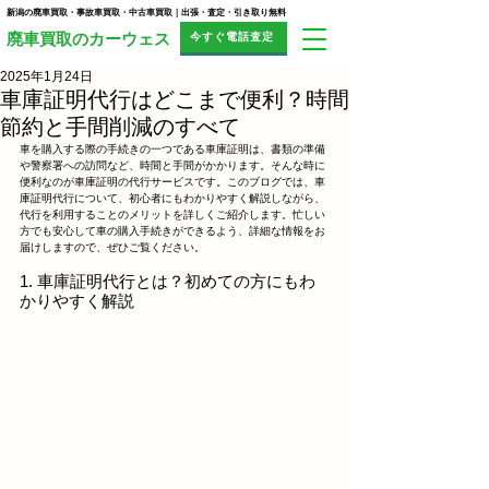
新潟の廃車買取・事故車買取・中古車買取｜出張・査定・引き取り無料
今すぐ電話査定
​廃車買取のカーウェス
2025年1月24日
車庫証明代行はどこまで便利？時間
節約と手間削減のすべて
車を購入する際の手続きの一つである車庫証明は、書類の準備
や警察署への訪問など、時間と手間がかかります。そんな時に
便利なのが車庫証明の代行サービスです。このブログでは、車
庫証明代行について、初心者にもわかりやすく解説しながら、
代行を利用することのメリットを詳しくご紹介します。忙しい
方でも安心して車の購入手続きができるよう、詳細な情報をお
届けしますので、ぜひご覧ください。
1. 車庫証明代行とは？初めての方にもわ
かりやすく解説