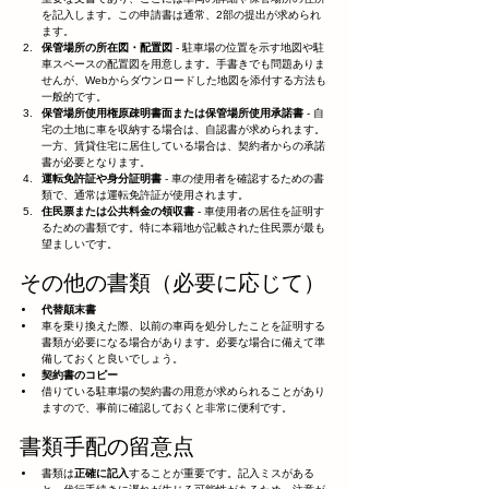
を記入します。この申請書は通常、2部の提出が求められ
ます。
保管場所の所在図・配置図
 - 駐車場の位置を示す地図や駐
車スペースの配置図を用意します。手書きでも問題ありま
せんが、Webからダウンロードした地図を添付する方法も
一般的です。
保管場所使用権原疎明書面または保管場所使用承諾書
 - 自
宅の土地に車を収納する場合は、自認書が求められます。
一方、賃貸住宅に居住している場合は、契約者からの承諾
書が必要となります。
運転免許証や身分証明書
 - 車の使用者を確認するための書
類で、通常は運転免許証が使用されます。
住民票または公共料金の領収書
 - 車使用者の居住を証明す
るための書類です。特に本籍地が記載された住民票が最も
望ましいです。
その他の書類（必要に応じて）
代替顛末書
車を乗り換えた際、以前の車両を処分したことを証明する
書類が必要になる場合があります。必要な場合に備えて準
備しておくと良いでしょう。
契約書のコピー
借りている駐車場の契約書の用意が求められることがあり
ますので、事前に確認しておくと非常に便利です。
書類手配の留意点
書類は
正確に記入
することが重要です。記入ミスがある