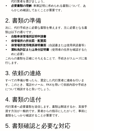
代行業者を選びましょう。
必要書類の理解
: 車庫証明に求められる書類について、あ
らかじめ確認しておくことが重要です。
2. 書類の準備
次に、代行手続きに必要な書類を整えます。主に必要となる書
類は以下の通りです。
自動車保管場所証明申請書
保管場所の所在図・配置図
保管場所使用権原疎明書面
（自認書または使用承諾書等）
運転免許証または身分証明書
（使用者の住所を確認するた
めに必要）
これらの書類を正確にそろえることで、手続きがスムーズに進
行します。
3. 依頼の連絡
すべての準備が整ったら、選定した代行業者に連絡を行いま
す。このとき、電話やメール、FAXを用いて依頼内容や手続き
について相談すると良いでしょう。
4. 書類の送付
代行業者へ必要書類を送信します。書類は郵送するか、直接手
渡す方法が一般的です。業者からの指示にしたがって、事前に
書類をしっかり確認することが重要です。
5. 書類確認と必要な対応