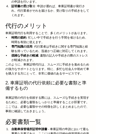
の申請を行います。
証明書の受け取り
: 申請が通れば、車庫証明書が発行さ
れ、代行業者がそれを届けるか、受け取りの手続きをして
くれます。
代行のメリット
車庫証明代行を利用することで、多くのメリットがあります。
時間の節約
: 忙しい中で手続きを行う手間を省けるため、
時間を有効に使えます。
専門知識の活用
: 代行業者は手続きに関する専門知識と経
験を持っているため、迅速かつ正確に対応してくれます。
煩雑な手続きの軽減
: 書類の記入や手続きの際のストレス
が軽減されます。
このように、車庫証明代行は、スムーズに手続きを進めるため
の強力なサポートとなります。特に、多忙な社会人や初めて車
を購入する方にとって、非常に価値のあるサービスです。
2. 車庫証明の代行依頼に必要な書類と準
備するもの
車庫証明の代行を依頼する際には、スムーズな手続きを実現す
るために、必要な書類をしっかりと準備することが肝要です。
ここでは、必要な書類やその特徴を詳しくまとめましたので、
事前に確認しておきましょう。
必要書類一覧
自動車保管場所証明申請書
 - 車庫証明の申請において最も
重要な文書であり、ここには車両の詳細や保管場所の住所