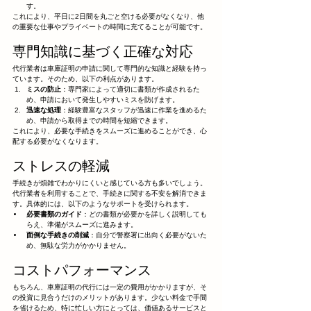
す。
これにより、平日に2日間を丸ごと空ける必要がなくなり、他
の重要な仕事やプライベートの時間に充てることが可能です。
専門知識に基づく正確な対応
代行業者は車庫証明の申請に関して専門的な知識と経験を持っ
ています。そのため、以下の利点があります。
ミスの防止
：専門家によって適切に書類が作成されるた
め、申請において発生しやすいミスを防げます。
迅速な処理
：経験豊富なスタッフが迅速に作業を進めるた
め、申請から取得までの時間を短縮できます。
これにより、必要な手続きをスムーズに進めることができ、心
配する必要がなくなります。
ストレスの軽減
手続きが煩雑でわかりにくいと感じている方も多いでしょう。
代行業者を利用することで、手続きに関する不安を解消できま
す。具体的には、以下のようなサポートを受けられます。
必要書類のガイド
：どの書類が必要かを詳しく説明しても
らえ、準備がスムーズに進みます。
面倒な手続きの削減
：自分で警察署に出向く必要がないた
め、無駄な労力がかかりません。
コストパフォーマンス
もちろん、車庫証明の代行には一定の費用がかかりますが、そ
の投資に見合うだけのメリットがあります。少ない料金で手間
を省けるため、特に忙しい方にとっては、価値あるサービスと