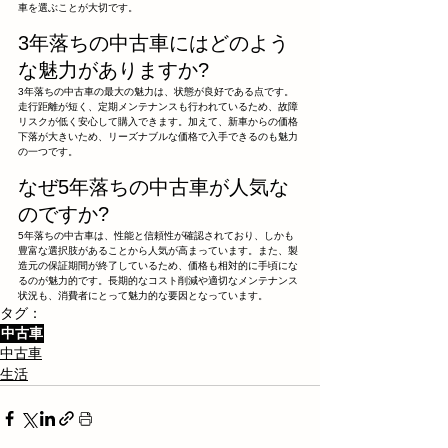
車を選ぶことが大切です。
3年落ちの中古車にはどのよう
な魅力がありますか?
3年落ちの中古車の最大の魅力は、状態が良好である点です。
走行距離が短く、定期メンテナンスも行われているため、故障
リスクが低く安心して購入できます。加えて、新車からの価格
下落が大きいため、リーズナブルな価格で入手できるのも魅力
の一つです。
なぜ5年落ちの中古車が人気な
のですか?
5年落ちの中古車は、性能と信頼性が確認されており、しかも
豊富な選択肢があることから人気が高まっています。また、製
造元の保証期間が終了しているため、価格も相対的に手頃にな
るのが魅力的です。長期的なコスト削減や適切なメンテナンス
状況も、消費者にとって魅力的な要因となっています。
タグ：
中古車
中古車
生活