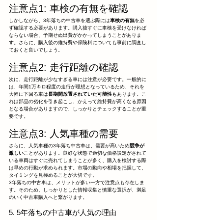
注意点1: 車検の有無を確認
しかしながら、3年落ちの中古車を選ぶ際には
車検の有無
を必
ず確認する必要があります。購入後すぐに車検を受けなければ
ならない場合、予期せぬ出費がかかってしまうことがありま
す。さらに、購入後の維持費や保険料についても事前に調査し
ておくと良いでしょう。
注意点2: 走行距離の確認
次に、走行距離が少なすぎる車には注意が必要です。一般的に
は、年間1万キロ程度の走行が理想となっているため、それを
大幅に下回る車は
長期間放置されていた可能性
もあります。こ
れは部品の劣化を引き起こし、かえって維持費が高くなる原因
となる場合がありますので、しっかりとチェックすることが重
要です。
注意点3: 人気車種の需要
さらに、人気車種の3年落ち中古車は、需要が高いため
競争が
激しい
ことがあります。良好な状態で適切な価格設定がされて
いる車両はすぐに売れてしまうことが多く、購入を検討する際
は早めの行動が求められます。市場の動向や相場を把握して、
タイミングを見極めることが大切です。
3年落ちの中古車は、メリットが多い一方で注意点も存在しま
す。そのため、しっかりとした情報収集と慎重な選択が、満足
のいく中古車購入へと繋がります。
5. 5年落ちの中古車が人気の理由