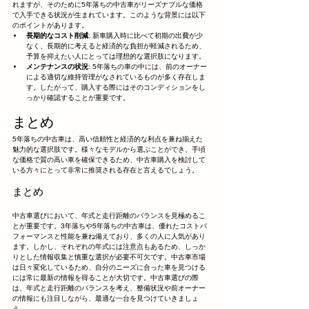
れますが、そのために5年落ちの中古車がリーズナブルな価格
で入手できる状況が生まれています。このような背景には以下
のポイントがあります。
長期的なコスト削減
: 新車購入時に比べて初期の出費が少
なく、長期的に考えると経済的な負担が軽減されるため、
予算を抑えたい人にとっては理想的な選択肢になります。
メンテナンスの状況
: 5年落ちの車の中には、前のオーナー
による適切な維持管理がなされているものが多く存在しま
す。したがって、購入する際にはそのコンディションをし
っかり確認することが重要です。
まとめ
5年落ちの中古車は、高い信頼性と経済的な利点を兼ね揃えた
魅力的な選択肢です。様々なモデルから選ぶことができ、手頃
な価格で質の高い車を確保できるため、中古車購入を検討して
いる方々にとって非常に推奨される存在と言えるでしょう。
まとめ
中古車選びにおいて、年式と走行距離のバランスを見極めるこ
とが重要です。3年落ちや5年落ちの中古車は、優れたコストパ
フォーマンスと性能を兼ね備えており、多くの人に人気があり
ます。しかし、それぞれの年式には注意点もあるため、しっか
りとした情報収集と慎重な選択が必要不可欠です。中古車市場
は日々変化しているため、自分のニーズに合った車を見つける
には常に最新の情報を得ることが大切です。中古車選びの際
は、年式と走行距離のバランスを考え、整備状況や前オーナー
の情報にも注目しながら、最適な一台を見つけていきましょ
う。