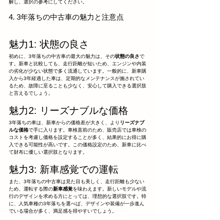
解し、選択の参考にしてください。
4. 3年落ちの中古車の魅力と注意点
魅力1: 状態の良さ
初めに、3年落ちの中古車の最大の魅力は、その
状態の良さ
で
す。新車と比較しても、走行距離が短いため、エンジンや内装
の劣化が少ない状態で多く流通しています。一般的に、新車購
入から3年経過した車は、定期的なメンテナンスが施されてい
るため、故障に至ることも少なく、安心して購入できる選択肢
と言えるでしょう。
魅力2: リーズナブルな価格
3年落ちの車は、新車からの価格差が大きく、より
リーズナブ
ルな価格
で手に入ります。車検直前のため、販売店では車検の
コストを考慮し価格を設定することが多く、結果的にお得に購
入できる可能性が高いです。この価格設定のため、新車に比べ
て財布に優しい選択肢となります。
魅力3: 新車感覚での運転
また、3年落ちの中古車は見た目も美しく、走行距離も少ない
ため、運転する際の
新車感覚
を味わえます。新しいモデルや流
行のデザインを求める方にとっては、理想的な選択肢です。特
に、人気車種の3年落ちを選べば、デザインや装備が一歩進ん
でいる場合が多く、満足感を得やすいでしょう。