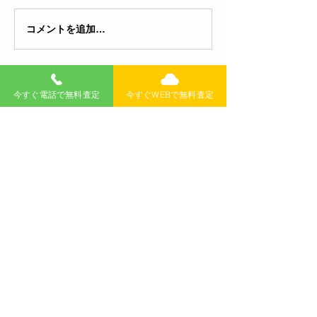
コメントを追加…
車の飛び石とは？原因と
【プロ級】ブレ
回避方法・補償のポイン
スクのサビ取り
トまで詳しく解説
パクト03で劇的
験
無料査定
記事
>
今すぐ電話で無料査定
今すぐWEBで無料査定
​新着記事