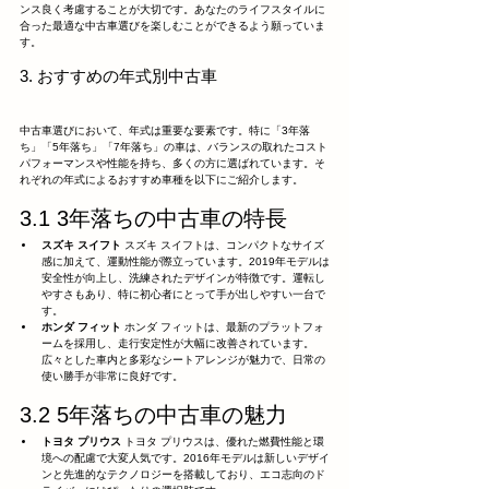
ンス良く考慮することが大切です。あなたのライフスタイルに
合った最適な中古車選びを楽しむことができるよう願っていま
す。
3. おすすめの年式別中古車
中古車選びにおいて、年式は重要な要素です。特に「3年落
ち」「5年落ち」「7年落ち」の車は、バランスの取れたコスト
パフォーマンスや性能を持ち、多くの方に選ばれています。そ
れぞれの年式によるおすすめ車種を以下にご紹介します。
3.1 3年落ちの中古車の特長
スズキ スイフト
 スズキ スイフトは、コンパクトなサイズ
感に加えて、運動性能が際立っています。2019年モデルは
安全性が向上し、洗練されたデザインが特徴です。運転し
やすさもあり、特に初心者にとって手が出しやすい一台で
す。
ホンダ フィット
 ホンダ フィットは、最新のプラットフォ
ームを採用し、走行安定性が大幅に改善されています。
広々とした車内と多彩なシートアレンジが魅力で、日常の
使い勝手が非常に良好です。
3.2 5年落ちの中古車の魅力
トヨタ プリウス
 トヨタ プリウスは、優れた燃費性能と環
境への配慮で大変人気です。2016年モデルは新しいデザイ
ンと先進的なテクノロジーを搭載しており、エコ志向のド