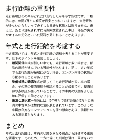
走行距離の重要性
走行距離はその車がどれだけ走行したかを示す指標です。一般
的には、年間1万キロ程度が目安とされていますが、走行距離
が少ないからといって必ずしも良好な状態とは限りません。例
えば、あまり運転されずに長期間放置された車は、部品の劣化
やオイルの劣化といった問題が見られることがあります。
年式と走行距離を考慮する
中古車選びでは、年式と走行距離の調和を考えることが重要で
す。以下のポイントを確認しましょう。
相関関係
年式が新しい車でも、走行距離が多い場合は、部
品の摩耗が進んでいる可能性があります。逆に、古い年式
でも走行距離が極端に少ない場合、エンジン内部の状態が
心配されることがあります。
整備状況の確認
年式が新しくても走行距離が多い車の場
合、その車の整備履歴を確認することが必要です。整備記
録や点検証が整っていることで、その車両の状態をより正
確に評価する助けとなります。
最適な選択肢
一般的には、5年落ちで走行距離が5万キロ未
満の中古車が理想的な選択肢とされています。このような
車両は良好なコンディションを保つ傾向があり、信頼性の
ある選択肢となります。
まとめ
年式と走行距離は、車両の状態を異なる視点から評価する重要
な要素です。そのため、一方に偏った判断は避け、両者をバラ