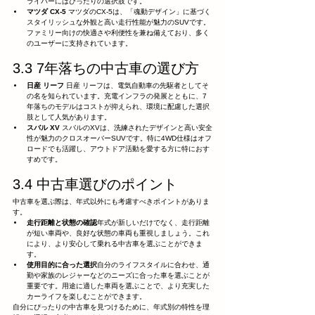
ライバーにはぴったりの選択肢です。
マツダ CX-5
 マツダのCX-5は、「魂動デザイン」に基づく
スタイリッシュな外観と高い走行性能が魅力のSUVです。
ファミリー向けの快適さや利便性を兼ね備えており、多く
のユーザーに支持されています。
3.3 7年落ちの中古車の選び方
日産 リーフ
 日産 リーフは、電気自動車の先駆者としてそ
の名を知られています。充電インフラの発展とともに、7
年落ちのモデルはコストが抑えられ、環境に配慮した選択
肢として人気があります。
スバル XV
 スバルのXVは、洗練されたデザインと高い安全
性が魅力のクロスオーバーSUVです。特に4WD仕様はオフ
ロードでも活躍し、アウトドア活動を愛する方に特におす
すめです。
3.4 中古車選びのポイント
中古車を選ぶ際は、年式以外にも考慮すべきポイントがありま
す。
走行距離と状態の確認
年式が新しいだけでなく、走行距離
が短い車両や、良好な状態の車両も重視しましょう。これ
により、より安心して乗れる中古車を選ぶことができま
す。
使用目的に合った選択
自分のライフスタイルに合わせ、通
勤や家族のレジャーなどのニーズに合った車を選ぶことが
重要です。用途に適した車両を選ぶことで、より充実した
カーライフを楽しむことができます。
自分にぴったりの中古車を見つけるために、年式別の特性を理