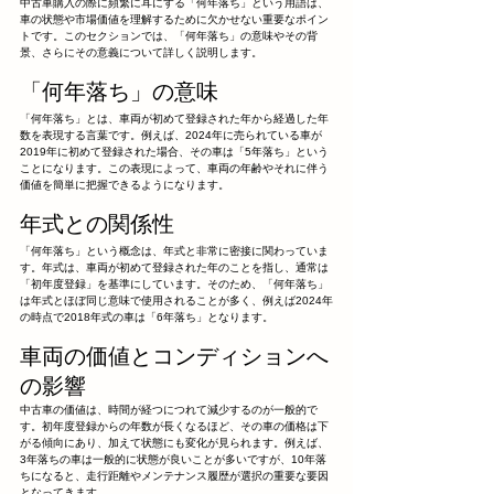
中古車購入の際に頻繁に耳にする「何年落ち」という用語は、
車の状態や市場価値を理解するために欠かせない重要なポイン
トです。このセクションでは、「何年落ち」の意味やその背
景、さらにその意義について詳しく説明します。
「何年落ち」の意味
「何年落ち」とは、車両が初めて登録された年から経過した年
数を表現する言葉です。例えば、2024年に売られている車が
2019年に初めて登録された場合、その車は「5年落ち」という
ことになります。この表現によって、車両の年齢やそれに伴う
価値を簡単に把握できるようになります。
年式との関係性
「何年落ち」という概念は、年式と非常に密接に関わっていま
す。年式は、車両が初めて登録された年のことを指し、通常は
「初年度登録」を基準にしています。そのため、「何年落ち」
は年式とほぼ同じ意味で使用されることが多く、例えば2024年
の時点で2018年式の車は「6年落ち」となります。
車両の価値とコンディションへ
の影響
中古車の価値は、時間が経つにつれて減少するのが一般的で
す。初年度登録からの年数が長くなるほど、その車の価格は下
がる傾向にあり、加えて状態にも変化が見られます。例えば、
3年落ちの車は一般的に状態が良いことが多いですが、10年落
ちになると、走行距離やメンテナンス履歴が選択の重要な要因
となってきます。