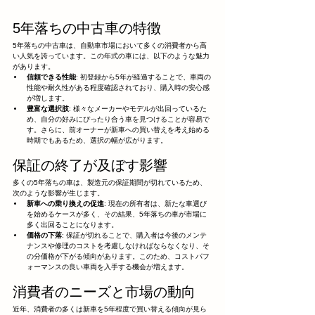
5年落ちの中古車の特徴
5年落ちの中古車は、自動車市場において多くの消費者から高
い人気を誇っています。この年式の車には、以下のような魅力
があります。
信頼できる性能
: 初登録から5年が経過することで、車両の
性能や耐久性がある程度確認されており、購入時の安心感
が増します。
豊富な選択肢
: 様々なメーカーやモデルが出回っているた
め、自分の好みにぴったり合う車を見つけることが容易で
す。さらに、前オーナーが新車への買い替えを考え始める
時期でもあるため、選択の幅が広がります。
保証の終了が及ぼす影響
多くの5年落ちの車は、製造元の保証期間が切れているため、
次のような影響が生じます。
新車への乗り換えの促進
: 現在の所有者は、新たな車選び
を始めるケースが多く、その結果、5年落ちの車が市場に
多く出回ることになります。
価格の下落
: 保証が切れることで、購入者は今後のメンテ
ナンスや修理のコストを考慮しなければならなくなり、そ
の分価格が下がる傾向があります。このため、コストパフ
ォーマンスの良い車両を入手する機会が増えます。
消費者のニーズと市場の動向
近年、消費者の多くは新車を5年程度で買い替える傾向が見ら