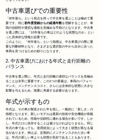
中古車選びでの重要性
「何年落ち」という視点を持って中古車を選ぶことは極めて重
要です。特に
初年度登録からの経過年数
を理解することが、車
両の信頼性や適切な価格を見極める手助けとなります。中古車
を選ぶ際には、「10年落ちの車はどのような状態なのか」とい
った具体的な情報が必要です。
このように、「何年落ち」という指標は、中古車選びの際に重
要な判断材料となり、さまざまな選択肢の中から自分に合った
車両を見つけるための頼りになります。
2. 中古車選びにおける年式と走行距離の
バランス
中古車を選ぶ際に、年式と走行距離の適切なバランスを見極め
ることは非常に重要です。この2つの要素は、車両のパフォー
マンス、メンテナンスコスト、さらには全体的な状態に大きな
影響を与えるため、慎重に考慮する必要があります。
年式が示すもの
年式は、その車が製造された年を指し、一般的に「新しさ」の
指標となります。新しいモデルは最新の技術や安全機能が搭載
されているため、性能や信頼性に優れる場合が多いです。しか
し、年式だけに依存することは避けなければなりません。同じ
年式の車であっても、使用状況によって大きく状態が異なる場
合があります。例えば、定期的にメンテナンスされた古い車
は、年式の新しい車よりも状態が良好であることもあります。