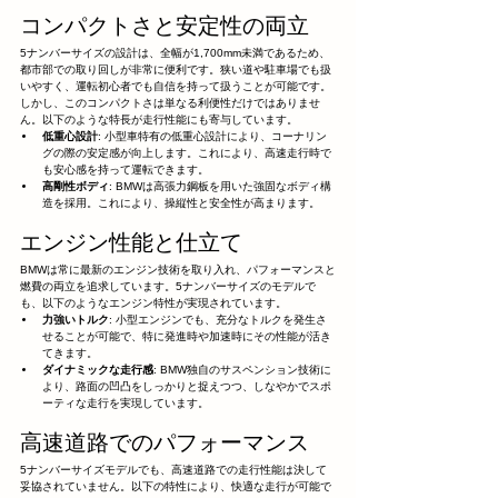
コンパクトさと安定性の両立
5ナンバーサイズの設計は、全幅が1,700mm未満であるため、
都市部での取り回しが非常に便利です。狭い道や駐車場でも扱
いやすく、運転初心者でも自信を持って扱うことが可能です。
しかし、このコンパクトさは単なる利便性だけではありませ
ん。以下のような特長が走行性能にも寄与しています。
低重心設計
: 小型車特有の低重心設計により、コーナリン
グの際の安定感が向上します。これにより、高速走行時で
も安心感を持って運転できます。
高剛性ボディ
: BMWは高張力鋼板を用いた強固なボディ構
造を採用。これにより、操縦性と安全性が高まります。
エンジン性能と仕立て
BMWは常に最新のエンジン技術を取り入れ、パフォーマンスと
燃費の両立を追求しています。5ナンバーサイズのモデルで
も、以下のようなエンジン特性が実現されています。
力強いトルク
: 小型エンジンでも、充分なトルクを発生さ
せることが可能で、特に発進時や加速時にその性能が活き
てきます。
ダイナミックな走行感
: BMW独自のサスペンション技術に
より、路面の凹凸をしっかりと捉えつつ、しなやかでスポ
ーティな走行を実現しています。
高速道路でのパフォーマンス
5ナンバーサイズモデルでも、高速道路での走行性能は決して
妥協されていません。以下の特性により、快適な走行が可能で