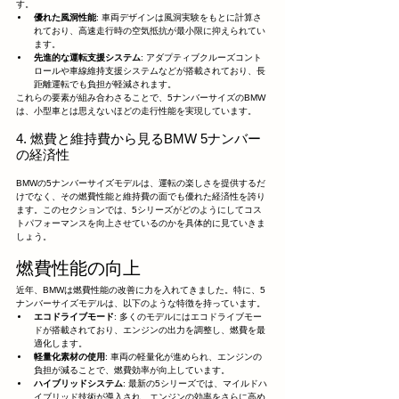
す。
優れた風洞性能
: 車両デザインは風洞実験をもとに計算さ
れており、高速走行時の空気抵抗が最小限に抑えられてい
ます。
先進的な運転支援システム
: アダプティブクルーズコント
ロールや車線維持支援システムなどが搭載されており、長
距離運転でも負担が軽減されます。
これらの要素が組み合わさることで、5ナンバーサイズのBMW
は、小型車とは思えないほどの走行性能を実現しています。
4. 燃費と維持費から見るBMW 5ナンバー
の経済性
BMWの5ナンバーサイズモデルは、運転の楽しさを提供するだ
けでなく、その燃費性能と維持費の面でも優れた経済性を誇り
ます。このセクションでは、5シリーズがどのようにしてコス
トパフォーマンスを向上させているのかを具体的に見ていきま
しょう。
燃費性能の向上
近年、BMWは燃費性能の改善に力を入れてきました。特に、5
ナンバーサイズモデルは、以下のような特徴を持っています。
エコドライブモード
: 多くのモデルにはエコドライブモー
ドが搭載されており、エンジンの出力を調整し、燃費を最
適化します。
軽量化素材の使用
: 車両の軽量化が進められ、エンジンの
負担が減ることで、燃費効率が向上しています。
ハイブリッドシステム
: 最新の5シリーズでは、マイルドハ
イブリッド技術が導入され、エンジンの効率をさらに高め