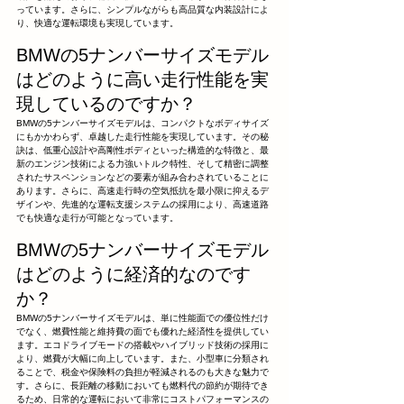
っています。さらに、シンプルながらも高品質な内装設計によ
り、快適な運転環境も実現しています。
BMWの5ナンバーサイズモデル
はどのように高い走行性能を実
現しているのですか？
BMWの5ナンバーサイズモデルは、コンパクトなボディサイズ
にもかかわらず、卓越した走行性能を実現しています。その秘
訣は、低重心設計や高剛性ボディといった構造的な特徴と、最
新のエンジン技術による力強いトルク特性、そして精密に調整
されたサスペンションなどの要素が組み合わされていることに
あります。さらに、高速走行時の空気抵抗を最小限に抑えるデ
ザインや、先進的な運転支援システムの採用により、高速道路
でも快適な走行が可能となっています。
BMWの5ナンバーサイズモデル
はどのように経済的なのです
か？
BMWの5ナンバーサイズモデルは、単に性能面での優位性だけ
でなく、燃費性能と維持費の面でも優れた経済性を提供してい
ます。エコドライブモードの搭載やハイブリッド技術の採用に
より、燃費が大幅に向上しています。また、小型車に分類され
ることで、税金や保険料の負担が軽減されるのも大きな魅力で
す。さらに、長距離の移動においても燃料代の節約が期待でき
るため、日常的な運転において非常にコストパフォーマンスの