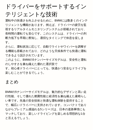
ドライバーをサポートするイン
テリジェントな技術
運転中の快適さを向上させるために、BMWには数多くのインテ
リジェントな機能があります。例えば、ドライバーの疲労を監
視するリアルタイムモニタリングシステムが搭載されており、
長時間の運転でも安心です。このシステムは、ドライバーの判
断力低下を早期に察知し、適切なタイミングで休息を促しま
す。
さらに、運転状況に応じて、自動でライトやワイパーを調整す
る機能も搭載されており、どのような天候条件でも快適に運転
できるよう設計されています。
このように、BMWの5ナンバーサイズモデルは、安全性と運転
のしやすさを兼ね備えた優れた選択肢で
す。初心者ドライバーにとっても、快適かつ安全なドライブを
楽しむことができるでしょう。
まとめ
BMWの5ナンバーサイズモデルは、魅力的なデザインと高い走
行性能、そして優れた燃費性能と経済性を兼ね備えた素晴らし
い車です。先進の安全技術と快適な運転体験を提供すること
で、幅広いドライバーに支持されています。コンパクトであり
ながらプレミアム感溢れる5シリーズは、日本の道路事情にも
マッチしており、楽しいドライビングを楽しめる理想的な1台
と言えるでしょう。