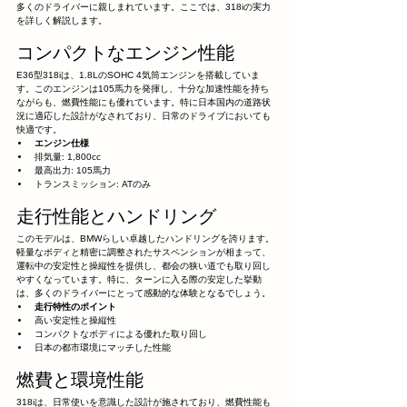
多くのドライバーに親しまれています。ここでは、318iの実力
を詳しく解説します。
コンパクトなエンジン性能
E36型318iは、1.8LのSOHC 4気筒エンジンを搭載していま
す。このエンジンは105馬力を発揮し、十分な加速性能を持ち
ながらも、燃費性能にも優れています。特に日本国内の道路状
況に適応した設計がなされており、日常のドライブにおいても
快適です。
エンジン仕様
排気量: 1,800cc
最高出力: 105馬力
トランスミッション: ATのみ
走行性能とハンドリング
このモデルは、BMWらしい卓越したハンドリングを誇ります。
軽量なボディと精密に調整されたサスペンションが相まって、
運転中の安定性と操縦性を提供し、都会の狭い道でも取り回し
やすくなっています。特に、ターンに入る際の安定した挙動
は、多くのドライバーにとって感動的な体験となるでしょう。
走行特性のポイント
高い安定性と操縦性
コンパクトなボディによる優れた取り回し
日本の都市環境にマッチした性能
燃費と環境性能
318iは、日常使いを意識した設計が施されており、燃費性能も