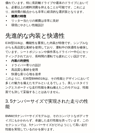
優れています。特に長距離ドライブや週末のドライブにおいて
も、必要以上の燃料消費を抑えることが可能です。これによ
り、維持費の観点からも非常に経済的な選択肢となります。
燃費の特徴
リッター当たりの燃費は非常に良好
環境にやさしい性能設計
先進的な内装と快適性
E36型318iは、機能性を重視した内装が特徴です。シンプルな
がらも高品質な素材を使用しており、運転中の快適性を確保し
ています。シートポジションや操作系もドライバー中心にセッ
ティングされており、長時間の運転でも疲れにくい設計です。
内装の利便性
ドライバー寄りの設計
高品質な素材を使用
快適な座り心地を追求
このように、E36型BMW318iは、その性能とデザインにおいて
多くの魅力を備えたモデルといえるでしょう。美しいスタイリ
ングとスポーティな走行性能を兼ね備えたこのモデルは、性能
面でも決して妥協することはありません。
3. 5ナンバーサイズで実現された走りの性
能
BMWの5ナンバーサイズモデルは、そのコンパクトなボディサ
イズにもかかわらず、卓越した走行性能を誇っています。この
セクションでは、5ナンバーサイズがどのようにして高い走行
性能を実現しているのかを探ります。