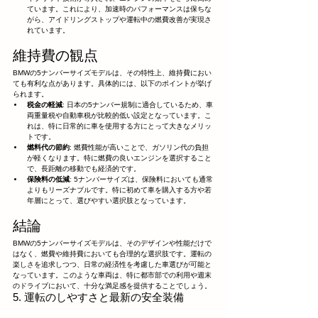
ています。これにより、加速時のパフォーマンスは保ちな
がら、アイドリングストップや運転中の燃費改善が実現さ
れています。
維持費の観点
BMWの5ナンバーサイズモデルは、その特性上、維持費におい
ても有利な点があります。具体的には、以下のポイントが挙げ
られます。
税金の軽減
: 日本の5ナンバー規制に適合しているため、車
両重量税や自動車税が比較的低い設定となっています。こ
れは、特に日常的に車を使用する方にとって大きなメリッ
トです。
燃料代の節約
: 燃費性能が高いことで、ガソリン代の負担
が軽くなります。特に燃費の良いエンジンを選択すること
で、長距離の移動でも経済的です。
保険料の低減
: 5ナンバーサイズは、保険料においても通常
よりもリーズナブルです。特に初めて車を購入する方や若
年層にとって、選びやすい選択肢となっています。
結論
BMWの5ナンバーサイズモデルは、そのデザインや性能だけで
はなく、燃費や維持費においても合理的な選択肢です。運転の
楽しさを追求しつつ、日常の経済性を考慮した車選びが可能と
なっています。このような車両は、特に都市部での利用や週末
のドライブにおいて、十分な満足感を提供することでしょう。
5. 運転のしやすさと最新の安全装備