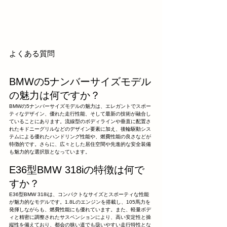
よくある質問
BMWの5ナンバーサイズモデル
の魅力は何ですか？
BMWの5ナンバーサイズモデルの魅力は、エレガントでスポー
ティなデザイン、優れた走行性能、そして最新の技術が融合し
ていることにあります。流線型のボディラインや垂直に配置さ
れたキドニーグリルなどのデザイン要素に加え、後輪駆動シス
テムによる優れたハンドリング性能や、燃費性能の良さなどが
特徴的です。さらに、広々とした居住空間や先進的な安全装備
も魅力的な選択肢となっています。
E36型BMW 318iの特徴は何で
すか？
E36型BMW 318iは、コンパクトなサイズとスポーティな性能
が魅力的なモデルです。1.8Lのエンジンを搭載し、105馬力を
発揮しながらも、燃費性能にも優れています。また、軽量ボデ
ィと精密に調整されたサスペンションにより、高い安定性と操
縦性を備えており、都会の狭い道でも扱いやすい走行特性とな