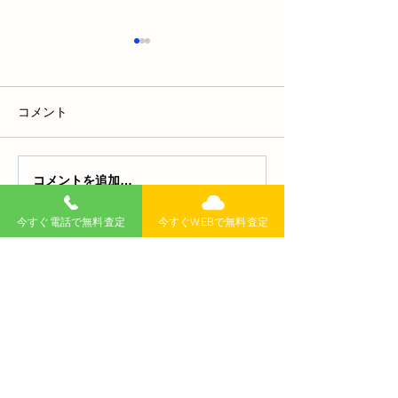
コメント
コメントを追加…
【危険信号】ブレーキの
【要注意】車買
カチカチ音の原因と対策
の落とし穴！愛
今すぐ電話で無料査定
今すぐWEBで無料査定
｜安全運転のための完全
つの防犯対策
ガイド
無料査定
記事
>