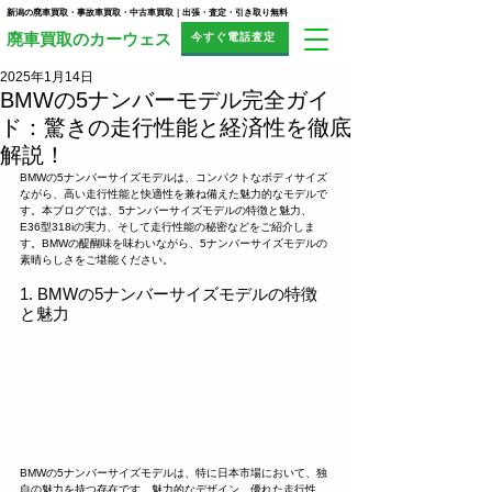
新潟の廃車買取・事故車買取・中古車買取｜出張・査定・引き取り無料
今すぐ電話査定
​廃車買取のカーウェス
2025年1月14日
BMWの5ナンバーモデル完全ガイ
ド：驚きの走行性能と経済性を徹底
解説！
BMWの5ナンバーサイズモデルは、コンパクトなボディサイズ
ながら、高い走行性能と快適性を兼ね備えた魅力的なモデルで
す。本ブログでは、5ナンバーサイズモデルの特徴と魅力、
E36型318iの実力、そして走行性能の秘密などをご紹介しま
す。BMWの醍醐味を味わいながら、5ナンバーサイズモデルの
素晴らしさをご堪能ください。
1. BMWの5ナンバーサイズモデルの特徴
と魅力
BMWの5ナンバーサイズモデルは、特に日本市場において、独
自の魅力を持つ存在です。魅力的なデザイン、優れた走行性