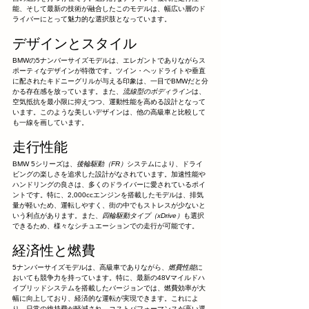
能、そして最新の技術が融合したこのモデルは、幅広い層のド
ライバーにとって魅力的な選択肢となっています。
デザインとスタイル
BMWの5ナンバーサイズモデルは、エレガントでありながらス
ポーティなデザインが特徴です。ツイン・ヘッドライトや垂直
に配されたキドニーグリルが与える印象は、一目でBMWだと分
かる存在感を放っています。また、
流線型のボディライン
は、
空気抵抗を最小限に抑えつつ、運動性能を高める設計となって
います。このような美しいデザインは、他の高級車と比較して
も一線を画しています。
走行性能
BMW 5シリーズは、
後輪駆動（FR）
システムにより、ドライ
ビングの楽しさを追求した設計がなされています。加速性能や
ハンドリングの良さは、多くのドライバーに愛されているポイ
ントです。特に、2,000ccエンジンを搭載したモデルは、排気
量が軽いため、運転しやすく、街の中でもストレスが少ないと
いう利点があります。また、
四輪駆動タイプ（xDrive）
も選択
できるため、様々なシチュエーションでの走行が可能です。
経済性と燃費
5ナンバーサイズモデルは、高級車でありながら、
燃費性能
に
おいても競争力を持っています。特に、最新の48Vマイルドハ
イブリッドシステムを搭載したバージョンでは、燃費効率が大
幅に向上しており、経済的な運転が実現できます。これによ
り、日常の維持費が軽減され、コストパフォーマンスが高い選