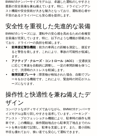
BMWの5ナンバーサイズモデルは、卓越した運転のしやすさと
最新の安全装備を兼ね備えています。特に、ドライビングアシ
スト機能や安全技術が大きな魅力となっており、運転初心者や
不安のあるドライバーにも安心感を提供します。
安全性を重視した先進的な装備
BMWの5シリーズには、運転中の安心感を高めるための各種安
全装備が充実しています。特に、以下のような機能が搭載され
ており、ドライバーの負担を軽減します。
前車接近警告機能
：前方の車両との距離を測定し、接近す
ると警告を発します。これにより、事故の可能性が低減し
ます。
アクティブ・クルーズ・コントロール（ACC）
：交通状況
に応じて車速を自動的に調整し、一定の車間距離を保つこ
とで、渋滞時のストレスを軽減します。
衝突回避ブレーキ
：障害物が検知された場合、自動でブレ
ーキをかける機能です。これにより、緊急時の対応がスム
ーズになります。
操作性と快適性を兼ね備えたデ
ザイン
コンパクトなボディサイズでありながら、BMWの5ナンバーサ
イズモデルは取り回しやすさを追求しています。パーキング・
アシスト・プロフェッショナル機能により、駐車時の操作も簡
単です。この機能は、操作開始地点から駐車完了地点までのル
ートを車が自動で記憶し、駐車を支援します。また、最小回転
半径も優れており、狭い道でも安心して運転できます。