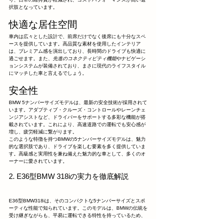
択肢となっています。
快適な居住空間
車内は広々とした設計で、前席だけでなく後席にも十分なスペ
ースを提供しています。高品質な素材を使用したインテリア
は、プレミアム感を演出しており、長時間のドライブも快適に
過ごせます。また、
先進のコネクティビティ機能
やナビゲーシ
ョンシステムが装備されており、まさに現代のライフスタイル
にマッチした車と言えるでしょう。
安全性
BMW 5ナンバーサイズモデルは、最新の安全技術が採用されて
います。アダプティブ・クルーズ・コントロールやレーンチェ
ンジアシストなど、ドライバーをサポートする多彩な機能が搭
載されています。これにより、高速道路での運転でも安心感が
増し、疲労軽減に繋がります。
このような特徴を持つBMWの5ナンバーサイズモデルは、魅力
的な選択肢であり、ドライブを楽しむ要素を多く提供していま
す。高級感と実用性を兼ね備えた魅力的な車として、多くのオ
ーナーに愛されています。
2. E36型BMW 318iの実力を徹底解説
E36型BMW318iは、そのコンパクトな5ナンバーサイズとスポ
ーティな性能で知られています。このモデルは、BMWの伝統を
受け継ぎながらも、平易に運転できる特性を持っているため、