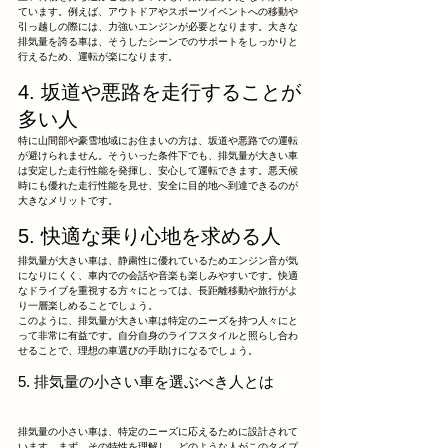
ています。例えば、アウトドアやスポーツイベントへの移動や
引っ越しの際には、力強いエンジンが必要となります。大きな
排気量を誇る車は、そうしたシーンでのサポートをしっかりと
行えるため、運転が楽になります。
4. 坂道や悪路を走行することが
多い人
特に山間部や豪雪地域にお住まいの方は、坂道や悪路での運転
が避けられません。そういった条件下でも、排気量が大きい車
は安定した走行性能を発揮し、安心して運転できます。悪天候
時にも優れた走行性能を見せ、安全に目的地へ到達できるのが
大きなメリットです。
5. 快適な乗り心地を求める人
排気量が大きい車は、静粛性に優れているためエンジン音が気
になりにくく、車内での会話や音楽も楽しみやすいです。快適
なドライブを重視する方々にとっては、長距離移動や旅行がよ
り一層楽しめることでしょう。
このように、排気量が大きい車は特定のニーズを持つ人々にと
って非常に有益です。自分自身のライフスタイルと照らし合わ
せることで、理想の車選びの手助けになるでしょう。
5. 排気量の小さい車を選ぶべき人とは
排気量の小さい車は、特定のニーズに応えるために設計されて
います。まず、その特性を理解し、どのような人がこのタイプ