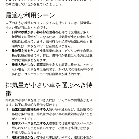
の車に適しているかを見ていきましょう。
最適な利用シーン
以下のような状況やライフスタイルを持つ方々には、排気量の
小さい車が特におすすめです。
日常の移動が多い都市部在住者
都心部では交通量が多く、
短距離での運転が主になるため、排気量が小さい車の方が
機動性に優れています。信号待ちや渋滞が頻繁に発生する
環境では、大きなパワーは必要ありません。
維持費を抑えたい方
小排気量の車は、ガソリン代や自動車
税が比較的安価です。特に、燃料代が負担になる方には魅
力的な選択肢となります。
乗車人数が少ない家庭
家族や友人を頻繁に乗せることが少
ない場合、大きな車は過剰です。2〜3人での移動が中心で
あれば、コンパクトカーや軽自動車が経済的です。
排気量が小さい車を選ぶべき特
徴
排気量の小さい車を選ぶべき人には、いくつかの共通点があり
ます。以下に具体的な特徴を挙げます。
頻繁に短距離移動をする人
買い物や通勤など、近距離での
移動が多い場合、排気量の小さい車の燃費効率が高いこと
がメリットです。
駐車スペースを気にする人
都市部では駐車場のスペースが
限られていることが多いですが、小型車は小回りが効き、
駐車も楽になります。
運転に自信がない方
小さな車は扱いやすく、運転に不安が