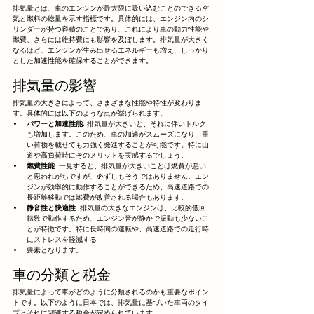
排気量とは、車のエンジンが最大限に吸い込むことのできる空
気と燃料の総量を示す指標です。具体的には、エンジン内のシ
リンダーが持つ容積のことであり、これにより車の動力性能や
燃費、さらには維持費にも影響を及ぼします。排気量が大きく
なるほど、エンジンが生み出せるエネルギーも増え、しっかり
とした加速性能を確保することができます。
排気量の影響
排気量の大きさによって、さまざまな性能や特性が変わりま
す。具体的には以下のような点が挙げられます。
パワーと加速性能
: 排気量が大きいと、それに伴いトルク
も増加します。このため、車の加速がスムーズになり、重
い荷物を載せても力強く発進することが可能です。特に山
道や高負荷時にそのメリットを実感するでしょう。
燃費性能
: 一見すると、排気量が大きいことは燃費が悪い
と思われがちですが、必ずしもそうではありません。エン
ジンが効率的に動作することができるため、高速道路での
長距離移動では燃費が改善される場合もあります。
静音性と快適性
: 排気量の大きなエンジンは、比較的低回
転数で動作するため、エンジン音が静かで振動も少ないこ
とが特徴です。特に長時間の運転や、高速道路での走行時
にストレスを軽減する
要素となります。
車の分類と税金
排気量によって車がどのように分類されるのかも重要なポイン
トです。以下のように日本では、排気量に基づいた車両のタイ
プとそれに関連する税金が定められています。