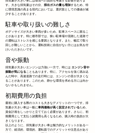
排気量が大きい車には環境への負担も考慮する必要がありま
す。大きな排気量はその分、
排出ガスの量も増加
するため、特
に環境意識の高まる現代においては、選択肢としての価値が減
少することがあります。
駐車や取り扱いの難しさ
ボディサイズが大きい車両が多いため、駐車スペースに困るこ
とがあります。特に都市部では、狭い駐車場や混雑した道路で
の運転はストレスを感じる要因となります。また、幅広で取り
回しが難しいことから、運転技術に自信がない方にはお気を付
けいただきたいです。
音や振動
排気量が大きいエンジンは力強い一方で、時には 
エンジン音や
振動が気になる
こともあります。特に、アクセルを強く踏み込
んだ時や、高速道路での走行時には、エンジンの音が大きくな
ることがあります。このため、静かな環境を求める方には向か
ないかもしれません。
初期費用の負担
最初に購入する際のコストも大きなデメリットの一つです。排
気量が大きい車は一般に
車両価格が高く設定されている
ため、
資金計画をしっかりと立てておく必要があります。さらに、初
期費用として支払う諸費用も高くなるため、購入時の負担が大
きくなります。
以上のように、排気量が大きい車は魅力的なメリットがある一
方で、経済的、環境的、運転面でのデメリットや注意点があり