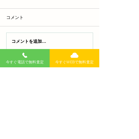
コメント
コメントを追加…
レクサスエンジンかから
軽トラ エンジ
ない原因と対処法：焦ら
い原因と解決法 
ず解決するためのガイド
おくべきポイン
今すぐ電話で無料査定
今すぐWEBで無料査定
無料査定
記事
>