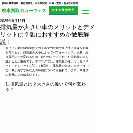
新潟の廃車買取・事故車買取・中古車買取｜出張・査定・引き取り無料
今すぐ電話査定
​廃車買取のカーウェス
2025年6月15日
排気量が大きい車のメリットとデメ
リットは？誰におすすめか徹底解
説！
ガソリン車の排気量はそのクルマの性能や経済性に大きな影響
を与えます。排気量の大小によってパフォーマンス、燃費、維
持費用などが変わるため、自分のニーズに合った排気量の車を
選ぶことが重要です。本ブログでは、排気量の違いによるメリ
ット・デメリットを詳しく解説し、排気量の大きい車とそうで
ない車がおすすめな人の特徴についても触れています。車選び
の参考になれば幸いです。
1. 排気量とは？大きさの違いで何が変わ
る？