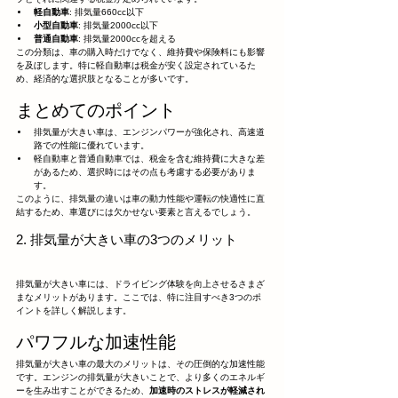
軽自動車
: 排気量660cc以下
小型自動車
: 排気量2000cc以下
普通自動車
: 排気量2000ccを超える
この分類は、車の購入時だけでなく、維持費や保険料にも影響
を及ぼします。特に軽自動車は税金が安く設定されているた
め、経済的な選択肢となることが多いです。
まとめてのポイント
排気量が大きい車は、エンジンパワーが強化され、高速道
路での性能に優れています。
軽自動車と普通自動車では、税金を含む維持費に大きな差
があるため、選択時にはその点も考慮する必要がありま
す。
このように、排気量の違いは車の動力性能や運転の快適性に直
結するため、車選びには欠かせない要素と言えるでしょう。
2. 排気量が大きい車の3つのメリット
排気量が大きい車には、ドライビング体験を向上させるさまざ
まなメリットがあります。ここでは、特に注目すべき3つのポ
イントを詳しく解説します。
パワフルな加速性能
排気量が大きい車の最大のメリットは、その圧倒的な加速性能
です。エンジンの排気量が大きいことで、より多くのエネルギ
ーを生み出すことができるため、
加速時のストレスが軽減され