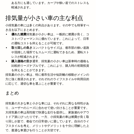
ある方にも適しています。カーブや狭い道でのストレスも
軽減されます。
排気量が小さい車の主な利点
小排気量の車には多くの利点があります。その中でも特筆すべ
き点を以下にまとめます。
優れた燃費
排気量が小さい車は、一般的に燃費が良く、コ
ストパフォーマンスに優れています。これによって、日常
の運転コストを抑えることが可能です。
取り回しの良さ
コンパクトなサイズは、都市部の狭い道路
や混雑した場所でもスムーズに運転できるため、運転スト
レスが軽減されます。
購入価格の安さ
通常、排気量の小さい車は新車時の価格も
比較的リーズナブルです。これにより、購入時の初期投資
を抑えることができます。
排気量の小さい車は、特に都市生活や短距離の移動がメインの
方に強く推奨されます。それぞれのライフスタイルや利用目的
に応じて、適切な車を選ぶことが重要です。
まとめ
排気量の大きな車と小さな車には、それぞれに異なる特性があ
り、ユーザーのニーズに合わせて使い分けることが重要です。
大排気量の車は高性能で快適な走行を提供し、家族連れやアウ
トドア派にぴったりです。一方、小排気量の車は燃費が良く取
り回しが楽で、都会での日常使いに適しています。自分のライ
フスタイルを考え、メリットやデメリットを十分に理解した上
で、最適な車選びを行うことが大切です。