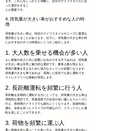
ます。これらをしっかりと理解し、自分のライフスタイルに合
った選択をするこ
とが重要です。
4. 排気量が大きい車がおすすめな人の特
徴
排気量が大きい車は、特定のライフスタイルやニーズに最適な
選択肢となることがあります。以下に、排気量の大きな車が特
におすすめの方々の特徴をいくつかご紹介します。
1. 大人数を乗せる機会が多い人
もし家族や友人と共に頻繁にお出かけする方であれば、排気量
が大きい車は非常に魅力的な選択です。乗車人数が増えると、
車両の重量を支えるために強力なエンジンが必要になります。
排気量の大きな車であれば、混雑した状況でも楽に運転でき、
ストレスフリーな移動が実現します。
2. 長距離運転を頻繁に行う人
長距離を定期的に運転する方にとっても、排気量の大きな車は
理想的な選択です。高速道路での合流や追い越しもスムーズに
行え、長時間のドライブでも疲れにくくなります。加速性能に
優れ、余裕を持ったドライブが可能なので、リラックスした運
転を楽しむことができます。
3. 荷物を頻繁に運ぶ人
重い荷物を持ち運ぶことが多い方も、排気量が大きな車が向い