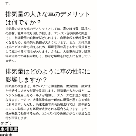
す。
排気量の大きな車のデメリット
は何ですか？
排気量の大きな車のデメリットとしては、高い維持費、環境へ
の影響、駐車や取り回しの難しさ、エンジン音や振動の問題、
そして初期費用の負担が挙げられます。自動車税や燃料費が高
くなるため、経済的な負担が大きくなります。また、大排気量
は排出ガスの量も増えるため、環境意識の高まる中で選択肢と
して減少する可能性があります。さらに、大型車両は狭い駐車
場や道路での運転が難しく、静かな環境を好む人にも適してい
ません。
排気量はどのように車の性能に
影響しますか？
排気量の大きさは、車のパワーと加速性能、燃費性能、静粛性
と快適性に大きな影響を及ぼします。排気量が大きいほど、エ
ンジンが生み出せるトルクが増加し、スムーズな加速が可能に
なります。一方で、大排気量車は一般的に燃費が悪くなる傾向
にあります。ただし、高速道路での長距離走行では、効率的な
エンジン動作により燃費が改善される場合もあります。また、
低回転数で動作するため、エンジン音や振動が少なく快適な走
行が実現します。
タグ：
車
排気量
中古車