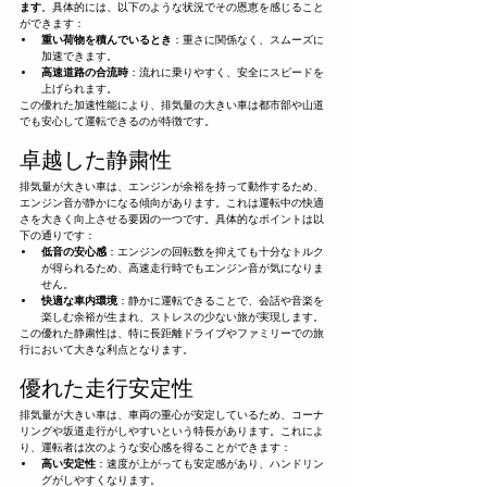
ます
。具体的には、以下のような状況でその恩恵を感じること
ができます：
重い荷物を積んでいるとき
：重さに関係なく、スムーズに
加速できます。
高速道路の合流時
：流れに乗りやすく、安全にスピードを
上げられます。
この優れた加速性能により、排気量の大きい車は都市部や山道
でも安心して運転できるのが特徴です。
卓越した静粛性
排気量が大きい車は、エンジンが余裕を持って動作するため、
エンジン音が静かになる傾向があります。これは運転中の快適
さを大きく向上させる要因の一つです。具体的なポイントは以
下の通りです：
低音の安心感
：エンジンの回転数を抑えても十分なトルク
が得られるため、高速走行時でもエンジン音が気になりま
せん。
快適な車内環境
：静かに運転できることで、会話や音楽を
楽しむ余裕が生まれ、ストレスの少ない旅が実現します。
この優れた静粛性は、特に長距離ドライブやファミリーでの旅
行において大きな利点となります。
優れた走行安定性
排気量が大きい車は、車両の重心が安定しているため、コーナ
リングや坂道走行がしやすいという特長があります。これによ
り、運転者は次のような安心感を得ることができます：
高い安定性
：速度が上がっても安定感があり、ハンドリン
グがしやすくなります。