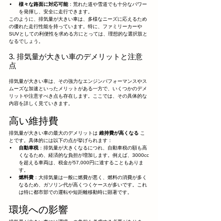
様々な路面に対応可能
：荒れた道や雪道でも十分なパワー
を発揮し、安全に走行できます。
このように、排気量が大きい車は、多様なニーズに応えるため
の優れた走行性能を持っています。特に、ファミリーカーや
SUVとしての利便性を求める方にとっては、理想的な選択肢と
なるでしょう。
3. 排気量が大きい車のデメリットと注意
点
排気量が大きい車は、その強力なエンジンパフォーマンスやス
ムーズな加速といったメリットがある一方で、いくつかのデメ
リットや注意すべき点も存在します。ここでは、その具体的な
内容を詳しく見ていきます。
高い維持費
排気量が大きい車の最大のデメリットは 
維持費が高くなる
 こ
とです。具体的には以下の点が挙げられます：
自動車税
：排気量が大きくなるにつれ、自動車税の額も高
くなるため、経済的な負担が増加します。例えば、3000cc
を超える車両は、税金が57,000円に達することもありま
す。
燃料費
：大排気量は一般に燃費が悪く、燃料の消費が多く
なるため、ガソリン代が高くつくケースが多いです。これ
は特に都市部での運転や短距離移動時に顕著です。
環境への影響