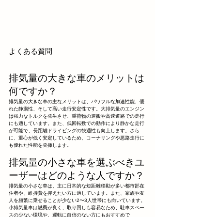
よくある質問
排気量の大きな車のメリットは
何ですか？
排気量の大きな車の主なメリットは、パワフルな加速性能、優
れた静粛性、そして高い走行安定性です。大排気量のエンジン
は強力なトルクを発生させ、重荷物の運搬や高速道路での走行
にも適しています。また、低回転数での動作により静かな走行
が可能で、長距離ドライビングの快適性も向上します。さら
に、重心が低く安定しているため、コーナリングや悪路走行に
も優れた性能を発揮します。
排気量の小さな車を選ぶべきユ
ーザーはどのような人ですか？
排気量の小さな車は、主に日常的な短距離移動が多い都市部在
住者や、維持費を抑えたい方に適しています。また、家族や友
人を頻繁に乗せることが少ない2〜3人世帯にも向いています。
小排気量車は燃費が良く、取り回しも容易なため、駐車スペー
スの少ない環境や、運転に自信のない方にもおすすめで